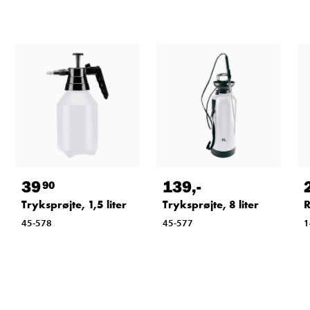
39
139
,-
90
Tryksprøjte, 1,5 liter
Tryksprøjte, 8 liter
R
45-578
45-577
1