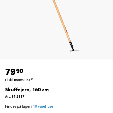
79
90
Ekskl. moms
:
63
92
Skuffejern, 160 cm
Art
.
14-2117
Findes på lager i
19
varehuse