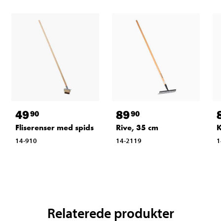
49
89
90
90
Fliserenser med spids
Rive, 35 cm
K
14-910
14-2119
1
Relaterede produkter