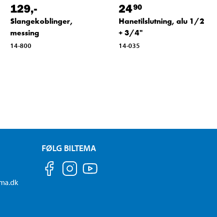
129
,-
24
90
Slangekoblinger,
Hanetilslutning, alu 1/2
messing
+ 3/4"
14-800
14-035
FØLG BILTEMA
ema.dk