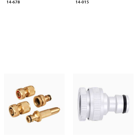
14-678
14-015