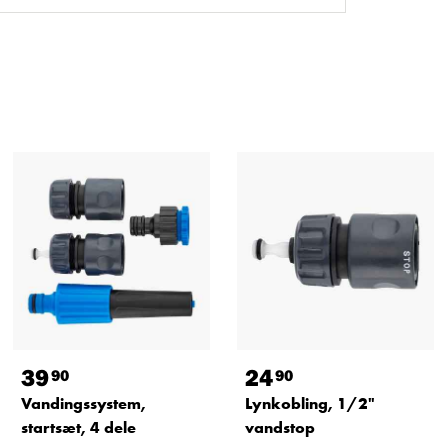
39
24
90
90
Vandingssystem,
Lynkobling, 1/2"
startsæt, 4 dele
vandstop