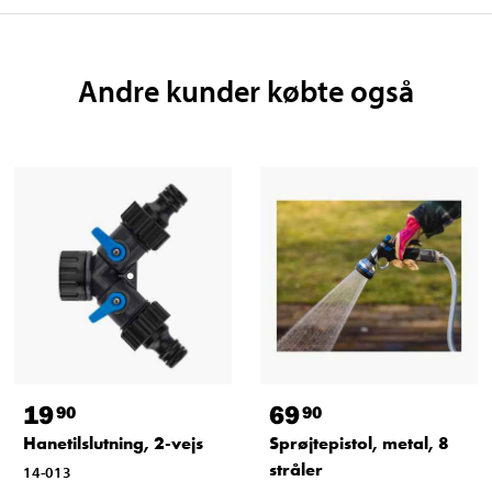
Andre kunder købte også
19
69
90
90
Hanetilslutning, 2-vejs
Sprøjtepistol, metal, 8
stråler
14-013