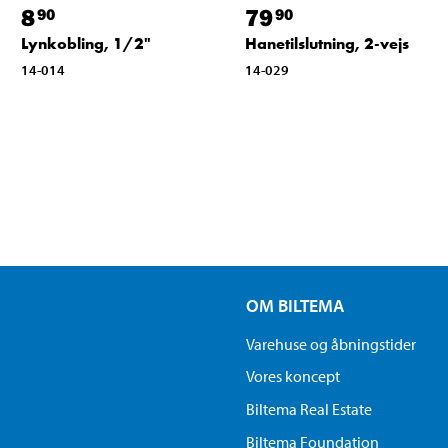
8
79
90
90
Lynkobling, 1/2"
Hanetilslutning, 2-vejs
14-014
14-029
OM BILTEMA
Varehuse og åbningstider
Vores koncept
Biltema Real Estate
Biltema Foundation