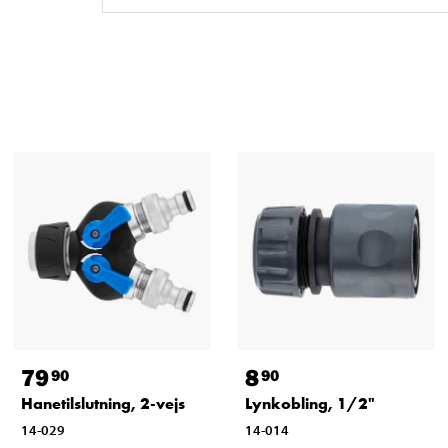
79
8
90
90
Hanetilslutning, 2-vejs
Lynkobling, 1/2"
14-029
14-014