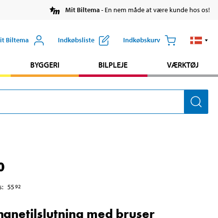
Mit Biltema
- En nem måde at være kunde hos os!
it Biltema
Indkøbsliste
Indkøbskurv
BYGGERI
BILPLEJE
VÆRKTØJ
0
s
:
55
92
anetilslutning med bruser