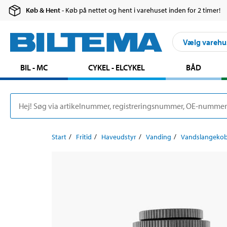
Køb & Hent
- Køb på nettet og hent i varehuset inden for 2 timer!
Vælg varehu
BIL - MC
CYKEL - ELCYKEL
BÅD
Start
Fritid
Haveudstyr
Vanding
Vandslangekob