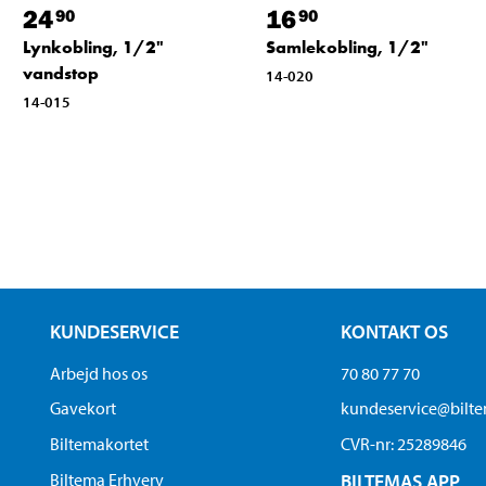
24
16
90
90
Lynkobling, 1/2"
Samlekobling, 1/2"
vandstop
14-020
14-015
KUNDESERVICE
KONTAKT OS
Arbejd hos os
70 80 77 70
Gavekort
kundeservice@bilt
Biltemakortet
CVR-nr: 25289846
Biltema Erhverv
BILTEMAS APP