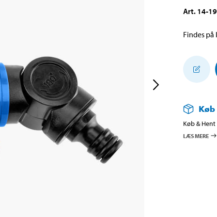
Art
.
14-1
Findes på l
Køb
Køb & Hent i
LÆS MERE