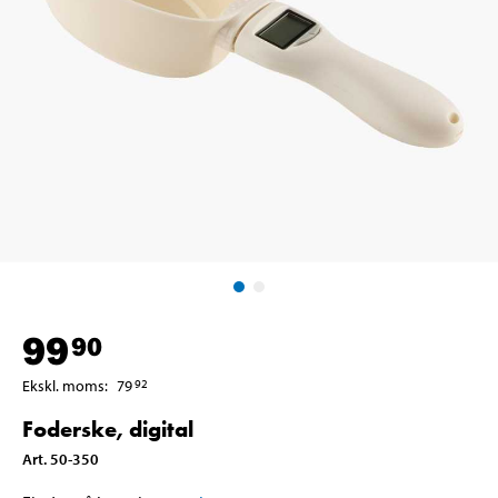
99
90
Ekskl. moms
:
79
92
Foderske, digital
Art
.
50-350