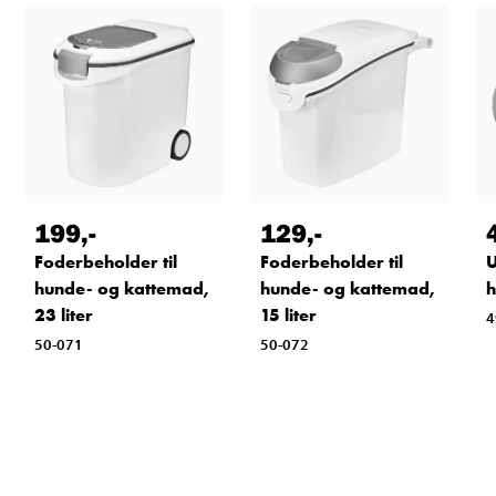
199
,-
129
,-
Foderbeholder til
Foderbeholder til
U
hunde- og kattemad,
hunde- og kattemad,
h
23 liter
15 liter
4
50-071
50-072