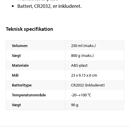
Batteri, CR2032, er inkluderet.
Teknisk specifikation
Volumen
250 ml (maks.)
Vægt
800 g (maks.)
Materiale
ABS-plast
Mål
23 x 9,15 x 6 cm
Batteritype
CR2032 (inkluderet)
Temperaturområde
-20–+100 °C
Vægt
90 g