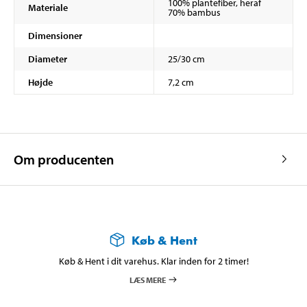
100% plantefiber, heraf
Materiale
70% bambus
Dimensioner
Diameter
25/30 cm
Højde
7,2 cm
Om producenten
Køb & Hent
Køb & Hent i dit varehus. Klar inden for 2 timer!
LÆS MERE