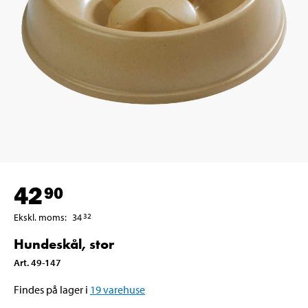
42
90
Ekskl. moms
:
34
32
Hundeskål, stor
Art
.
49-147
Findes på lager i
19
varehuse