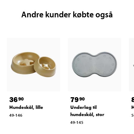
Andre kunder købte også
36
79
90
90
Hundeskål, lille
Underlag til
H
hundeskål, stor
49-146
5
49-145