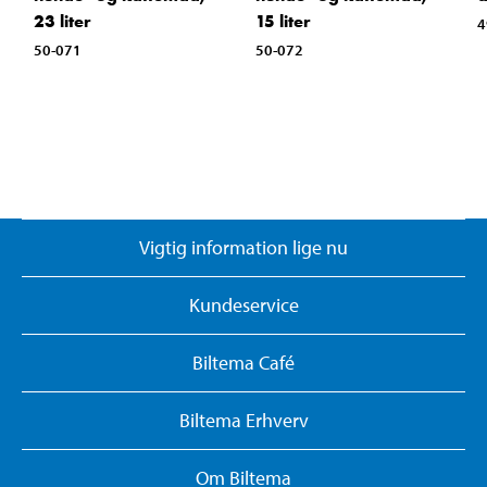
23 liter
15 liter
4
50-071
50-072
Vigtig information lige nu
Kundeservice
Biltema Café
Biltema Erhverv
Om Biltema