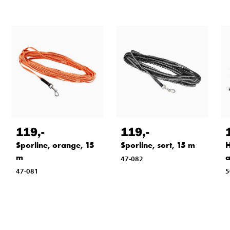
119
,-
119
,-
Sporline, orange, 15
Sporline, sort, 15 m
H
m
a
47-082
47-081
5