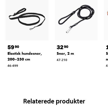
59
32
90
90
Elastisk hundesnor,
Snor, 2 m
S
200–230 cm
47-210
46-499
4
Relaterede produkter