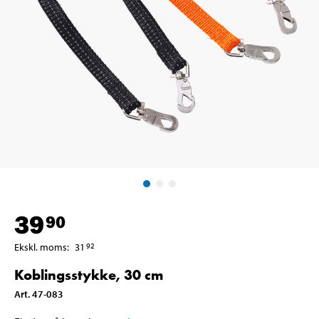
39
90
Ekskl. moms
:
31
92
Koblingsstykke, 30 cm
Art
.
47-083