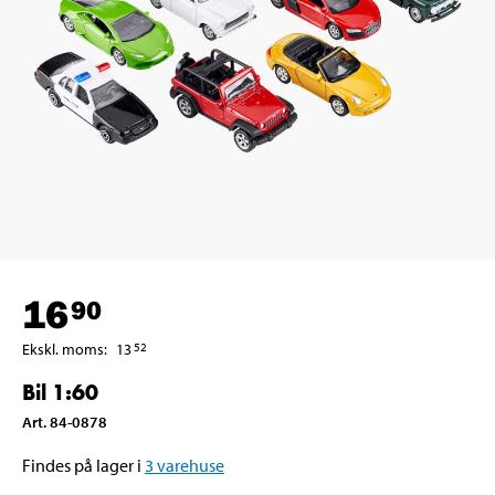
16
90
Ekskl. moms
:
13
52
Bil 1:60
Art
.
84-0878
Findes på lager i
3
varehuse