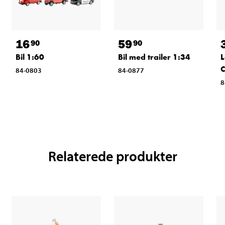
16
59
90
90
Bil 1:60
Bil med trailer 1:34
L
C
84-0803
84-0877
8
Relaterede produkter