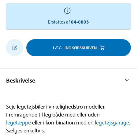
Erstattes af
84-0803
LÆG I INDKØBSKURVEN
Beskrivelse
Seje legetøjsbiler i virkelighedstro modeller.
Fremragende til leg både med eller uden
legetæppe
eller i kombination med en
legetøjsgarage
.
Sælges enkeltvis.