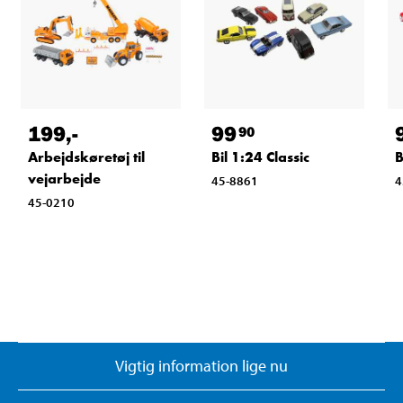
199
,-
99
90
Arbejdskøretøj til
Bil 1:24 Classic
B
vejarbejde
45-8861
4
45-0210
Vigtig information lige nu