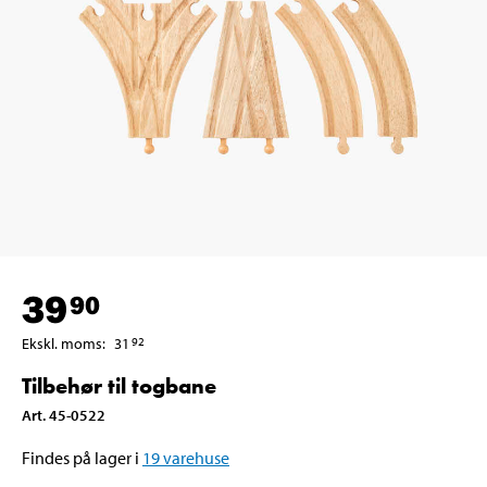
39
90
Ekskl. moms
:
31
92
Tilbehør til togbane
Art
.
45-0522
Findes på lager i
19
varehuse