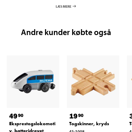
LÆS MERE
Andre kunder købte også
49
19
90
90
Eksprestogslokomoti
Togskinner, kryds
T
v, batteridrevet
45-1008
4