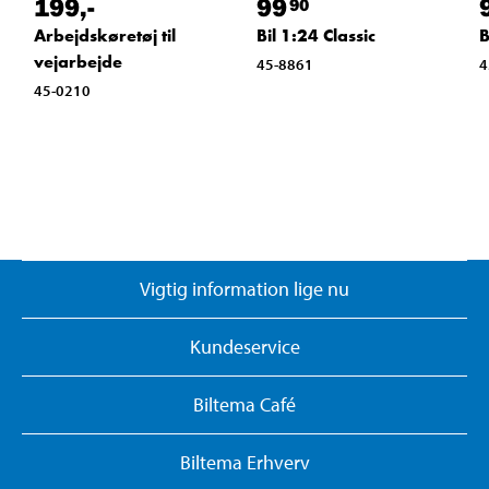
199
,-
99
90
Arbejdskøretøj til
Bil 1:24 Classic
B
vejarbejde
45-8861
4
45-0210
Vigtig information lige nu
Kundeservice
Biltema Café
Biltema Erhverv