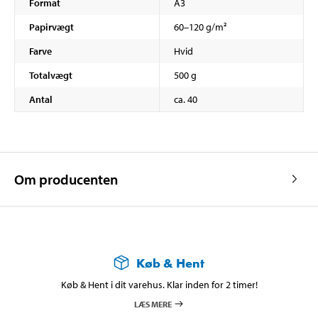
Format
A3
Papirvægt
60–120 g/m²
Farve
Hvid
Totalvægt
500 g
Antal
ca. 40
Om producenten
Køb & Hent
Køb & Hent i dit varehus. Klar inden for 2 timer!
LÆS MERE