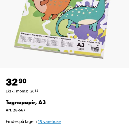
32
90
Ekskl. moms
:
26
32
Tegnepapir, A3
Art
.
28-667
Findes på lager i
19
varehuse