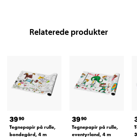
Relaterede produkter
39
39
90
90
Tegnepapir på rulle,
Tegnepapir på rulle,
T
bondegård, 4 m
eventyrland, 4 m
3