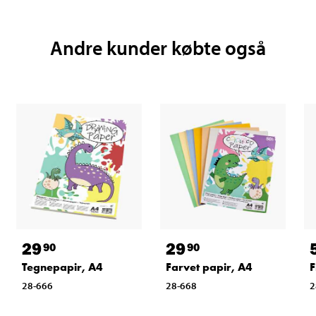
Andre kunder købte også
29
29
90
90
Tegnepapir, A4
Farvet papir, A4
F
28-666
28-668
2