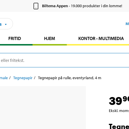
Biltema Appen
- 19.000 produkter i din lomme!
s
M
FRITID
HJEM
KONTOR - MULTIMEDIA
 male
Tegnepapir
Tegnepapir på rulle, eventyrland, 4 m
39
9
Ekskl. mom
Tegne