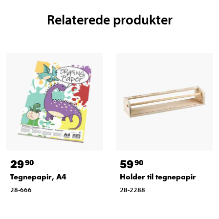
Relaterede produkter
29
59
90
90
Tegnepapir, A4
Holder til tegnepapir
28-666
28-2288