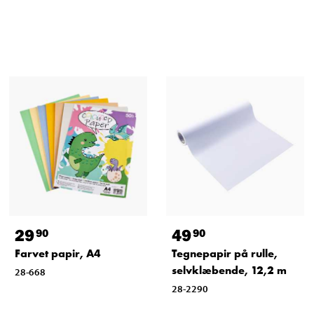
29
49
90
90
Farvet papir, A4
Tegnepapir på rulle,
selvklæbende, 12,2 m
28-668
28-2290