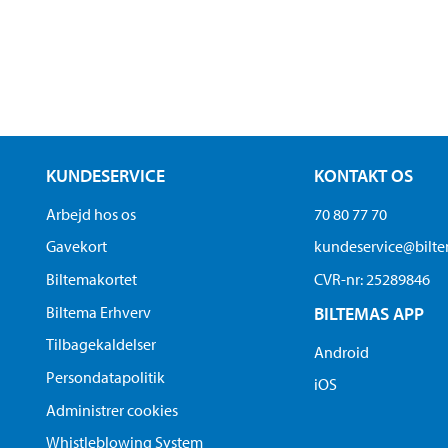
KUNDESERVICE
KONTAKT OS
Arbejd hos os
70 80 77 70
Gavekort
kundeservice@bilt
Biltemakortet
CVR-nr: 25289846
Biltema Erhverv
BILTEMAS APP
Tilbagekaldelser
Android
Persondatapolitik
iOS
Administrer cookies
Whistleblowing System