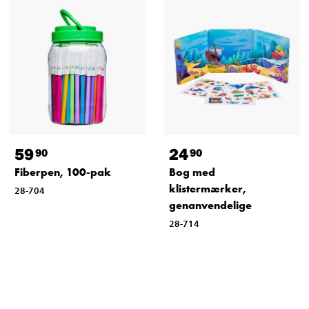
59
24
90
90
Fiberpen, 100-pak
Bog med
klistermærker,
28-704
genanvendelige
28-714