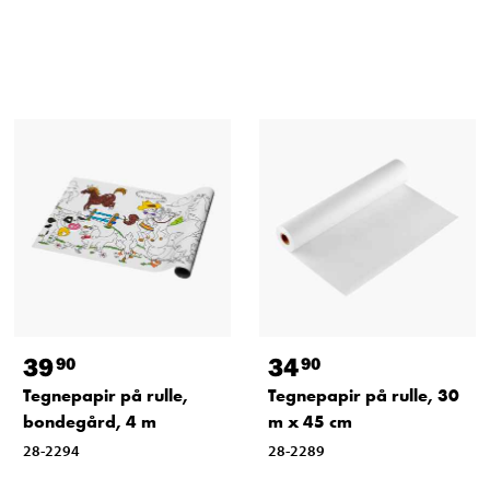
39
34
90
90
Tegnepapir på rulle,
Tegnepapir på rulle, 30
bondegård, 4 m
m x 45 cm
28-2294
28-2289