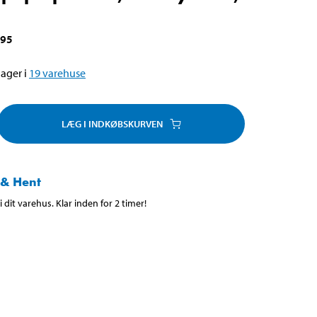
295
ager i
19
varehuse
LÆG I INDKØBSKURVEN
 & Hent
 dit varehus. Klar inden for 2 timer!