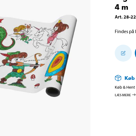
4 m
Art
.
28-2
Findes på l
Køb
Køb & Hent i
LÆS MERE