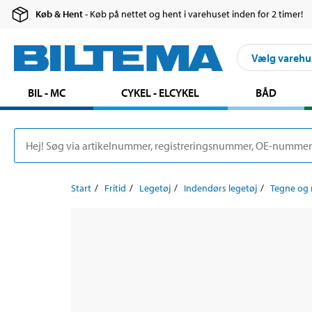
Køb & Hent
- Køb på nettet og hent i varehuset inden for 2 timer!
Vælg varehu
BIL - MC
CYKEL - ELCYKEL
BÅD
Start
Fritid
Legetøj
Indendørs legetøj
Tegne og