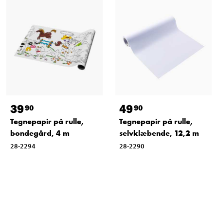
39
49
90
90
Tegnepapir på rulle,
Tegnepapir på rulle,
bondegård, 4 m
selvklæbende, 12,2 m
28-2294
28-2290