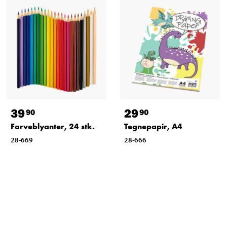
39
29
90
90
Farveblyanter, 24 stk.
Tegnepapir, A4
28-669
28-666