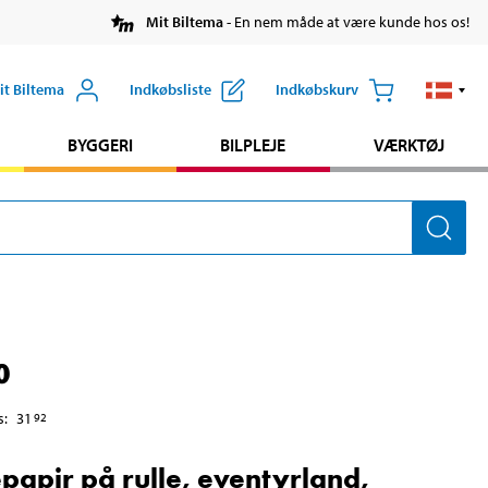
Mit Biltema
- En nem måde at være kunde hos os!
it Biltema
Indkøbsliste
Indkøbskurv
BYGGERI
BILPLEJE
VÆRKTØJ
0
s
:
31
92
papir på rulle, eventyrland,