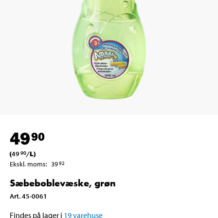
49
90
(
49
/
L
)
90
Ekskl. moms
:
39
92
Sæbeboblevæske, grøn
Art
.
45-0061
Findes på lager i
19
varehuse