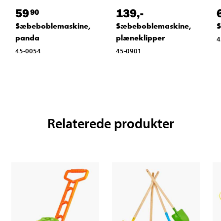
59
139
,-
90
Sæbeboblemaskine,
Sæbeboblemaskine,
S
panda
plæneklipper
4
45-0054
45-0901
Relaterede produkter