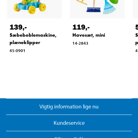
139
,-
119
,-
Sæbeboblemaskine,
Havesæt, mini
S
plæneklipper
14-2843
45-0901
4
Vigtig information lige nu
Kundeservice