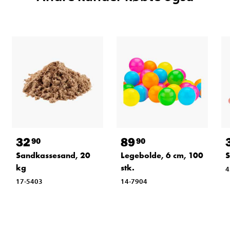
32
89
90
90
Sandkassesand, 20
Legebolde, 6 cm, 100
S
kg
stk.
4
17-5403
14-7904