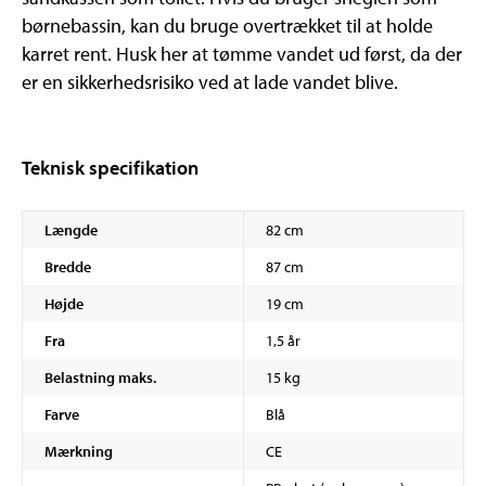
børnebassin, kan du bruge overtrækket til at holde
karret rent. Husk her at tømme vandet ud først, da der
er en sikkerhedsrisiko ved at lade vandet blive.
Teknisk specifikation
Længde
82 cm
Bredde
87 cm
Højde
19 cm
Fra
1,5 år
Belastning maks.
15 kg
Farve
Blå
Mærkning
CE