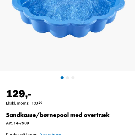
129
,-
Ekskl. moms
:
103
20
Sandkasse/børnepool med overtræk
Art
.
14-7909
Findes på lager i
2
varehuse