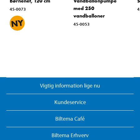
Børnenet, 120 cm
Vandballonpumpe
S
med 250
45-0073
4
vandballoner
45-0053
Vigtig information lige nu
Kundeservice
Biltema Café
Biltema Erhverv