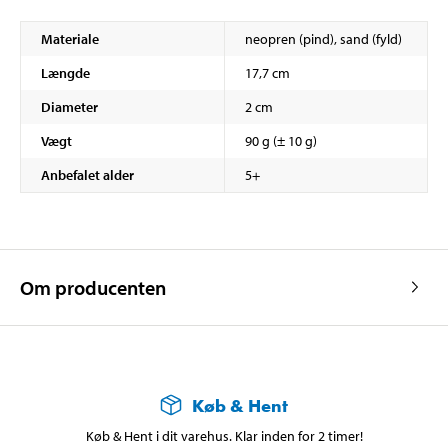
Materiale
neopren (pind), sand (fyld)
Længde
17,7 cm
Diameter
2 cm
Vægt
90 g (± 10 g)
Anbefalet alder
5+
Om producenten
Køb & Hent
Køb & Hent i dit varehus. Klar inden for 2 timer!