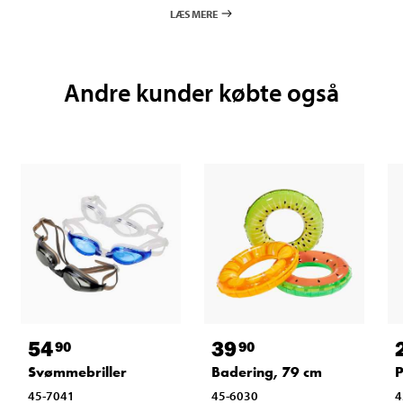
LÆS MERE
Andre kunder købte også
54
39
90
90
Svømmebriller
Badering, 79 cm
P
45-7041
45-6030
4