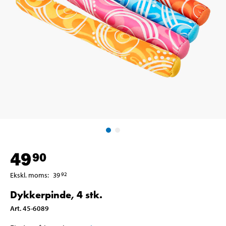
49
90
Ekskl. moms
:
39
92
Dykkerpinde, 4 stk.
Art
.
45-6089