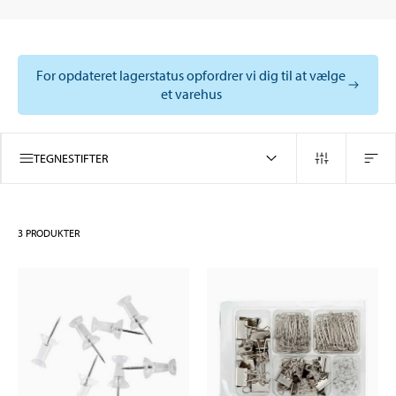
For opdateret lagerstatus opfordrer vi dig til at vælge
et varehus
TEGNESTIFTER
3
PRODUKTER