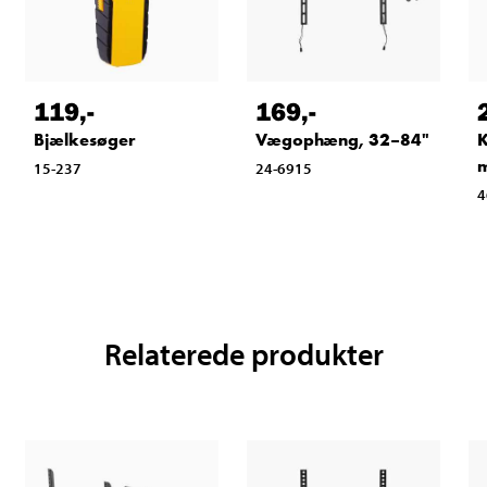
119
,-
169
,-
Bjælkesøger
Vægophæng, 32–84"
K
15-237
24-6915
4
Relaterede produkter