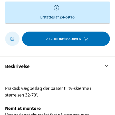
Erstattes af
24-6916
LÆG I INDKØBSKURVEN
Beskrivelse
Praktisk vægbeslag der passer til tv-skærme i
størrelsen 32-70".
Nemt at montere
Vægbeslaget skrues let fast på væggen med