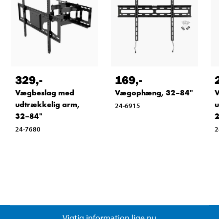
329
,-
169
,-
Vægbeslag med
Vægophæng, 32–84"
udtrækkelig arm,
u
24-6915
32–84"
24-7680
2
Vigtig information lige nu