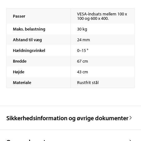
VESA-indsats mellem 100 x
Passer
100 og 600 x 400.
Maks. belastning
30 kg
Afstand til væg
24 mm
Hældningsvinkel
0–15 °
Bredde
67 cm
Højde
43 cm
Materiale
Rustfrit stål
Sikkerhedsinformation og øvrige dokumenter