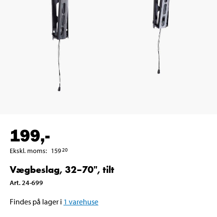
199
,-
Ekskl. moms
:
159
20
Vægbeslag, 32–70", tilt
Art
.
24-699
Findes på lager i
1
varehuse