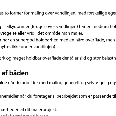
es to former for maling over vandlinjen, med forskellige ege
ng
+ alkydprimer (Bruges over vandlinjen) har en medium ho
evægelse eller vrid i det område man maler.
n
har en supergod holdbarhed med en hård overflade, men er
nyttes ikke under vandlinjen)
ærk og meget holdbar overflade der tåler slid og stor belastn
 af båden
følge når du arbejder med maling generelt og selvfølgelig og
nemidler når du foretager slibearbejdet som er passende til
i nærheden af dit malerprojekt.