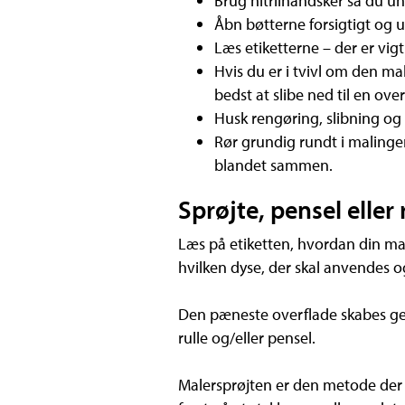
Brug nitrilhandsker så du 
Åbn bøtterne forsigtigt og u
Læs etiketterne – der er vig
Hvis du er i tvivl om den mal
bedst at slibe ned til en ov
Husk rengøring, slibning og 
Rør grundig rundt i malinge
blandet sammen.
Sprøjte, pensel eller 
Læs på etiketten, hvordan din mali
hvilken dyse, der skal anvendes o
Den pæneste overflade skabes ge
rulle og/eller pensel.
Malersprøjten er den metode der k