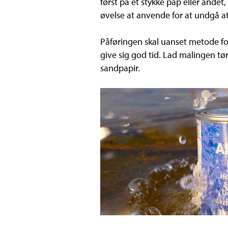
først på et stykke pap eller andet
øvelse at anvende for at undgå a
Påføringen skal uanset metode for
give sig god tid. Lad malingen t
sandpapir.