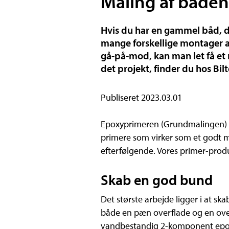
Maling af båden
Hvis du har en gammel båd, de
mange forskellige montager af
gå-på-mod, kan man let få et r
det projekt, finder du hos Bil
Publiseret 2023.03.01
Epoxyprimeren (Grundmalingen) er
primere som virker som et godt m
efterfølgende. Vores primer-prod
Skab en god bund
Det største arbejde ligger i at sk
både en pæn overflade og en over
vandbestandig 2-komponent epoxy-