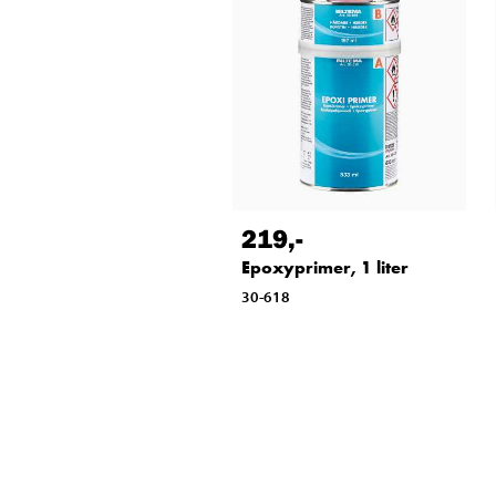
219
,-
Epoxyprimer, 1 liter
30-618