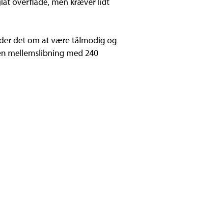
glat overflade, men kræver lidt
ælder det om at være tålmodig og
s en mellemslibning med 240