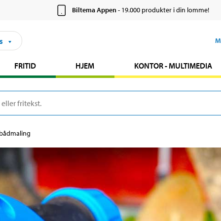
Biltema Appen
- 19.000 produkter i din lomme!
s
M
FRITID
HJEM
KONTOR - MULTIMEDIA
l bådmaling