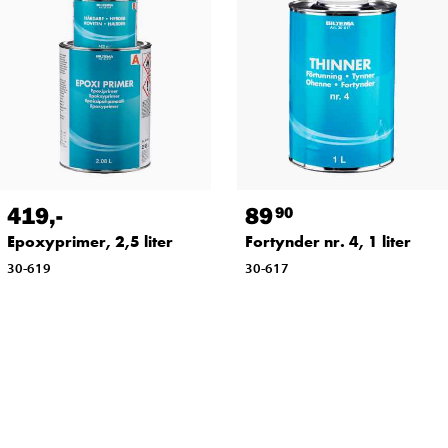
419
,-
89
90
Epoxyprimer, 2,5 liter
Fortynder nr. 4, 1 liter
30-619
30-617