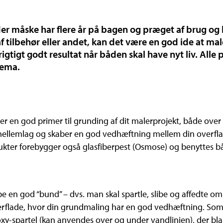
r måske har flere år på bagen og præget af brug og hv
 tilbehør eller andet, kan det være en god ide at mal
igtigt godt resultat når båden skal have nyt liv. Alle 
tema.
 en god primer til grunding af dit malerprojekt, både over 
ellemlag og skaber en god vedhæftning mellem din overflad
ukter forebygger også glasfiberpest (Osmose) og benyttes b
abe en god “bund” – dvs. man skal spartle, slibe og affedte o
flade, hvor din grundmaling har en god vedhæftning. Som s
spartel (kan anvendes over og under vandlinien), der blande