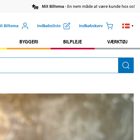
Mit Biltema
- En nem måde at være kunde hos os!
it Biltema
Indkøbsliste
Indkøbskurv
BYGGERI
BILPLEJE
VÆRKTØJ