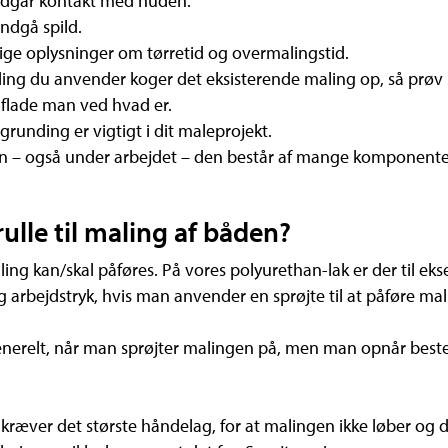
undgår kontakt med huden.
ndgå spild.
tige oplysninger om tørretid og overmalingstid.
ing du anvender koger det eksisterende maling op, så prøv på e
erflade man ved hvad er.
grunding er vigtigt i dit maleprojekt.
n – også under arbejdet – den består af mange komponenter
rulle til maling af båden?
ng kan/skal påføres. På vores polyurethan-lak er der til eks
g arbejdstryk, hvis man anvender en sprøjte til at påføre ma
nerelt, når man sprøjter malingen på, men man opnår best
ræver det største håndelag, for at malingen ikke løber og d