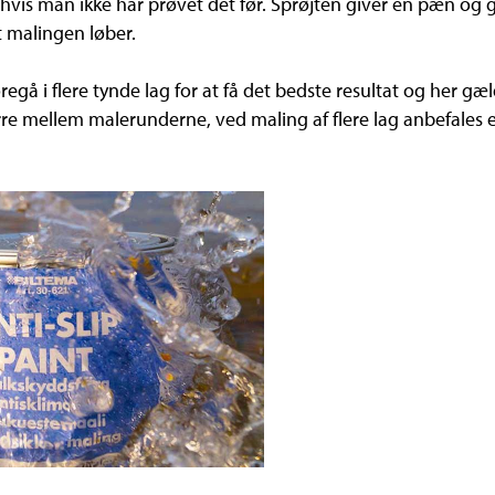
, hvis man ikke har prøvet det før. Sprøjten giver en pæn og 
t malingen løber.
egå i flere tynde lag for at få det bedste resultat og her g
ørre mellem malerunderne, ved maling af flere lag anbefale