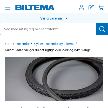
Vælg varehus
Start
Yosemite
Cykler - Yosemite By Biltema
Guide: Sådan vælger du det rigtige cykeldæk og cykelslange