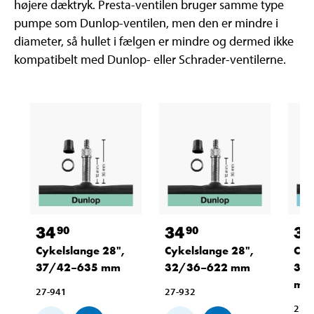
højere dæktryk. Presta-ventilen bruger samme type
pumpe som Dunlop-ventilen, men den er mindre i
diameter, så hullet i fælgen er mindre og dermed ikke
kompatibelt med Dunlop- eller Schrader-ventilerne.
34
34
34
90
90
Cykelslange 28",
Cykelslange 28",
Cyk
37/42–635 mm
32/36–622 mm
35
mm
27-941
27-932
27-