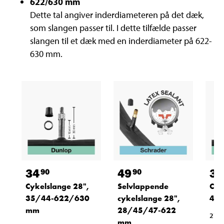
622/630 mm
Dette tal angiver inderdiameteren på det dæk,
som slangen passer til. I dette tilfælde passer
slangen til et dæk med en inderdiameter på 622-
630 mm.
34
49
34
90
90
Cykelslange 28",
Selvlappende
Cyk
35/44-622/630
cykelslange 28",
47
mm
28/45/47-622
27-
mm