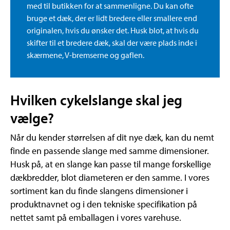
med til butikken for at sammenligne. Du kan ofte
bruge et dæk, der er lidt bredere eller smallere end
originalen, hvis du ønsker det. Husk blot, at hvis du
skifter til et bredere dæk, skal der være plads inde i
skærmene, V-bremserne og gaflen.
Hvilken cykelslange skal jeg
vælge?
Når du kender størrelsen af dit nye dæk, kan du nemt
finde en passende slange med samme dimensioner.
Husk på, at en slange kan passe til mange forskellige
dækbredder, blot diameteren er den samme. I vores
sortiment kan du finde slangens dimensioner i
produktnavnet og i den tekniske specifikation på
nettet samt på emballagen i vores varehuse.