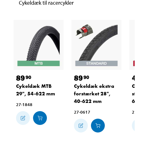
Cykeldæk til racercykler
89
89
49
90
90
Cykeldæk MTB
Cykeldæk ekstra
Cyk
29", 54-622 mm
forstærket 28",
sta
40-622 mm
62
27-1848
27-0617
27-