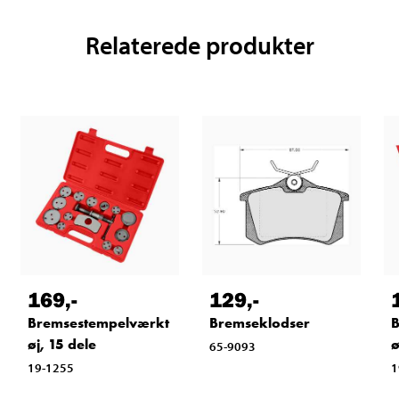
Relaterede produkter
169
,-
129
,-
Bremsestempelværkt
Bremseklodser
B
øj, 15 dele
ø
65-9093
19-1255
1