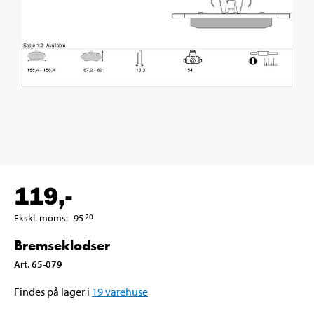
119
,-
Ekskl. moms
:
95
20
Bremseklodser
Art
.
65-079
Findes på lager i
19
varehuse