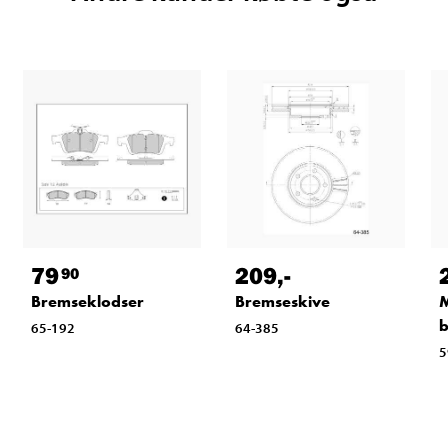
79
209
,-
90
Bremseklodser
Bremseskive
M
b
65-192
64-385
5