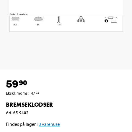
59
90
Ekskl. moms
:
47
92
BREMSEKLODSER
Art
.
65-9402
Findes på lager i
3
varehuse