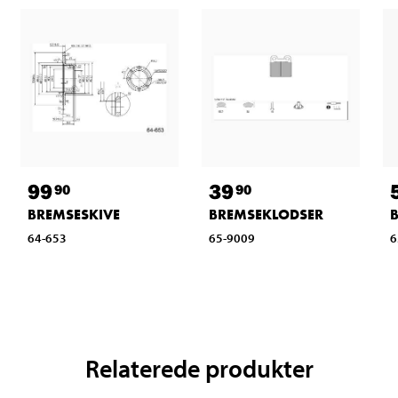
99
39
90
90
BREMSESKIVE
BREMSEKLODSER
6
64-653
65-9009
Relaterede produkter