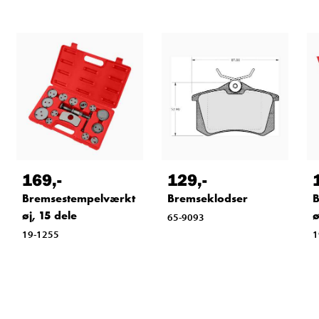
169
,-
129
,-
Bremsestempelværkt
Bremseklodser
B
øj, 15 dele
ø
65-9093
19-1255
1