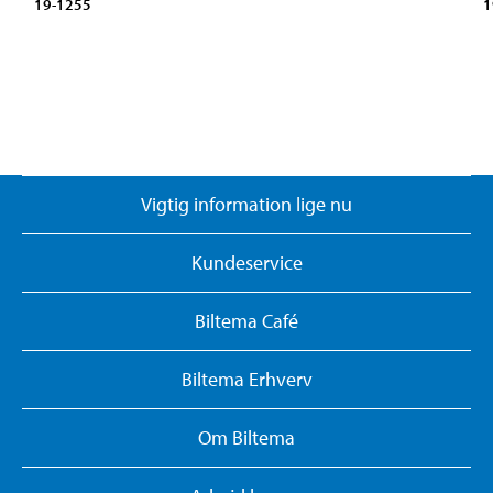
19-1255
1
Vigtig information lige nu
Kundeservice
Biltema Café
Biltema Erhverv
Om Biltema