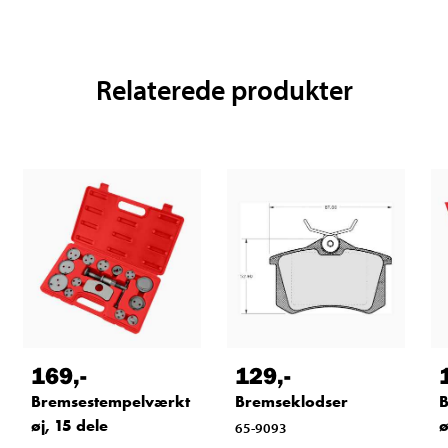
Relaterede produkter
169
,-
129
,-
Bremsestempelværkt
Bremseklodser
B
øj, 15 dele
ø
65-9093