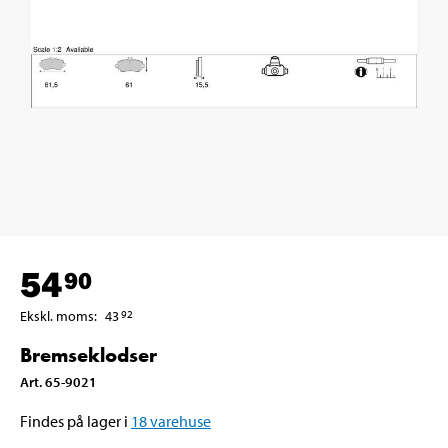
54
90
Ekskl. moms
:
43
92
Bremseklodser
Art
.
65-9021
Findes på lager i
18
varehuse