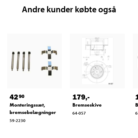
Andre kunder købte også
42
179
,-
90
Monteringssæt,
Bremseskive
B
bremsebelægninger
64-057
6
59-2230