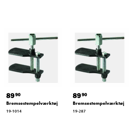
89
89
90
90
Bremsestempelværktøj
Bremsestempelværktøj
19-1014
19-287