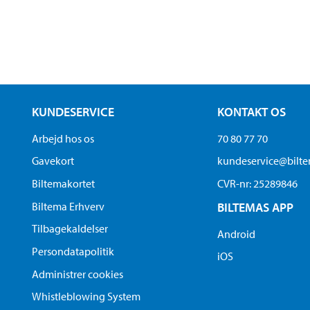
KUNDESERVICE
KONTAKT OS
Arbejd hos os
70 80 77 70
Gavekort
kundeservice@bilt
Biltemakortet
CVR-nr: 25289846
Biltema Erhverv
BILTEMAS APP
Tilbagekaldelser
Android
Persondatapolitik
iOS
Administrer cookies
Whistleblowing System