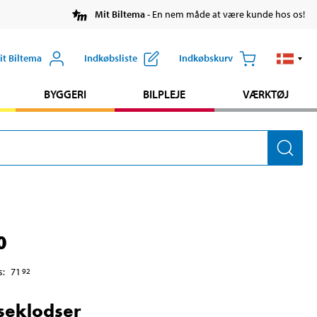
Mit Biltema
- En nem måde at være kunde hos os!
it Biltema
Indkøbsliste
Indkøbskurv
BYGGERI
BILPLEJE
VÆRKTØJ
0
s
:
71
92
seklodser