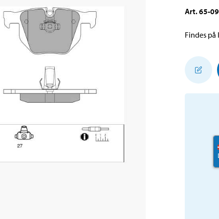
Art
.
65-0
Findes på l