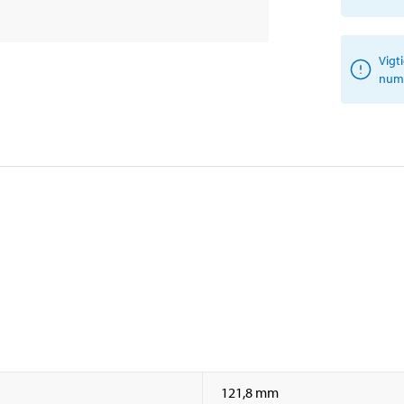
Vigt
numm
121,8 mm