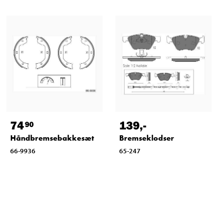
74
139
,-
90
Håndbremsebakkesæt
Bremseklodser
66-9936
65-247