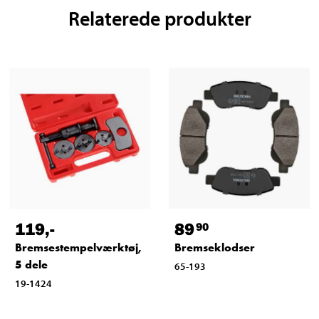
Relaterede produkter
119
,-
89
90
Bremsestempelværktøj,
Bremseklodser
5 dele
65-193
19-1424