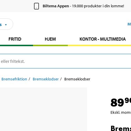
Biltema Appen
- 19.000 produkter i din lomme!
s
M
FRITID
HJEM
KONTOR - MULTIMEDIA
Bremsefriktion
Bremseklodser
Bremseklodser
89
9
Ekskl. mom
Brem