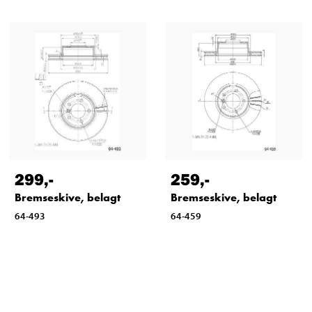
299
,-
259
,-
Bremseskive, belagt
Bremseskive, belagt
64-493
64-459