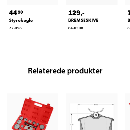
129
,-
44
90
BREMSESKIVE
Styrekugle
64-0508
72-056
6
Relaterede produkter