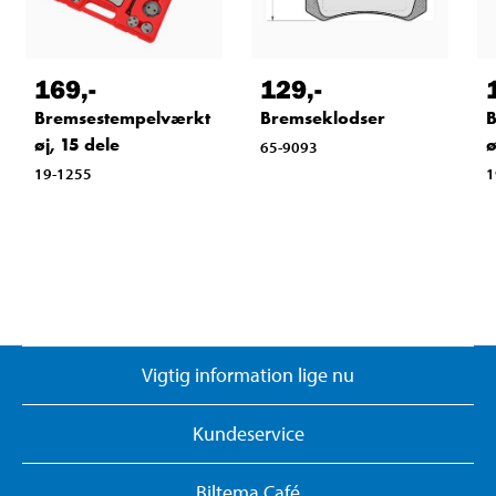
169
,-
129
,-
Bremsestempelværkt
Bremseklodser
B
øj, 15 dele
ø
65-9093
19-1255
1
Vigtig information lige nu
Kundeservice
Biltema Café