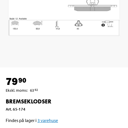
79
90
Ekskl. moms
:
63
92
BREMSEKLODSER
Art
.
65-174
Findes på lager i
3
varehuse