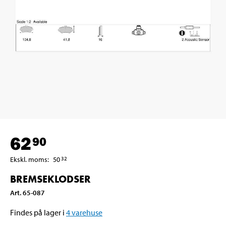
62
90
Ekskl. moms
:
50
32
BREMSEKLODSER
Art
.
65-087
Findes på lager i
4
varehuse