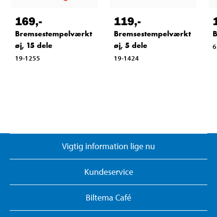
169
,-
119
,-
Bremsestempelværkt
Bremsestempelværkt
B
øj, 15 dele
øj, 5 dele
6
19-1255
19-1424
Vigtig information lige nu
Kundeservice
Biltema Café