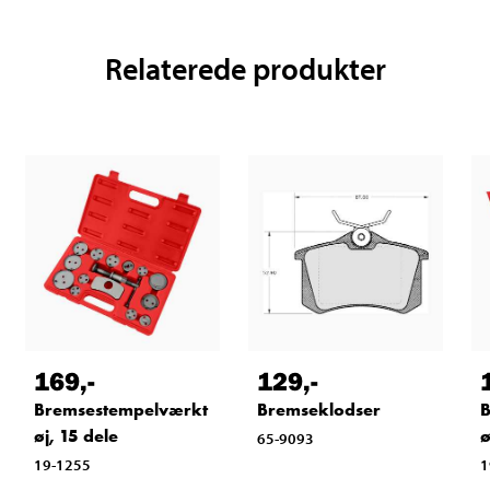
Relaterede produkter
169
,-
129
,-
Bremsestempelværkt
Bremseklodser
B
øj, 15 dele
ø
65-9093
19-1255
1