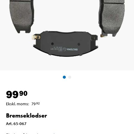
99
90
Ekskl. moms
:
79
92
Bremseklodser
Art
.
65-067