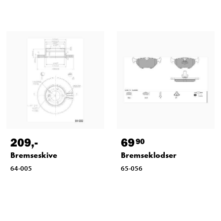
209
,-
69
90
Bremseskive
Bremseklodser
64-005
65-056