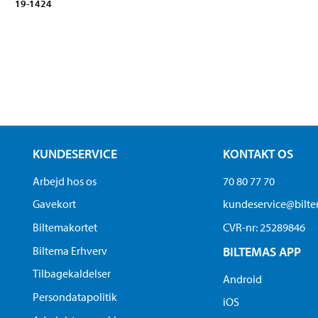
19-1424
KUNDESERVICE
KONTAKT OS
Arbejd hos os
70 80 77 70
Gavekort
kundeservice@bilt
Biltemakortet
CVR-nr: 25289846
Biltema Erhverv
BILTEMAS APP
Tilbagekaldelser
Android
Persondatapolitik
iOS