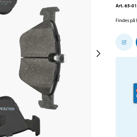
Art
.
65-0
Findes på l