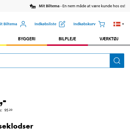
Mit Biltema
- En nem måde at være kunde hos os!
it Biltema
Indkøbsliste
Indkøbskurv
BYGGERI
BILPLEJE
VÆRKTØJ
,-
s
:
95
20
seklodser