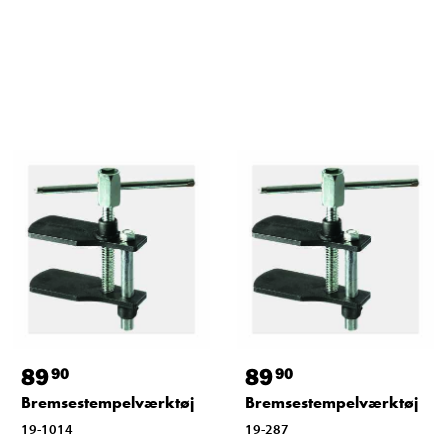
89
89
90
90
Bremsestempelværktøj
Bremsestempelværktøj
19-1014
19-287