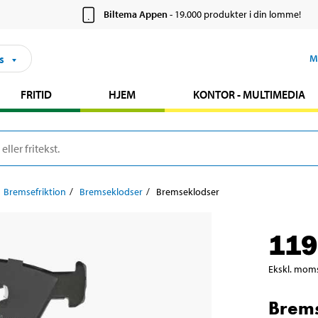
Biltema Appen
- 19.000 produkter i din lomme!
s
M
FRITID
HJEM
KONTOR - MULTIMEDIA
Bremsefriktion
Bremseklodser
Bremseklodser
119
Ekskl. mom
Brem