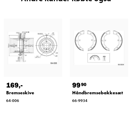
169
,-
99
90
Bremseskive
Håndbremsebakkesæt
64-006
66-9934