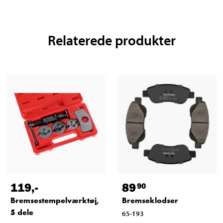
Relaterede produkter
119
,-
89
90
Bremsestempelværktøj,
Bremseklodser
5 dele
65-193