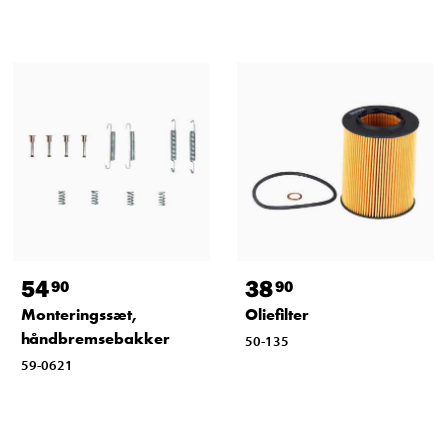
54
38
90
90
Monteringssæt,
Oliefilter
håndbremsebakker
50-135
59-0621