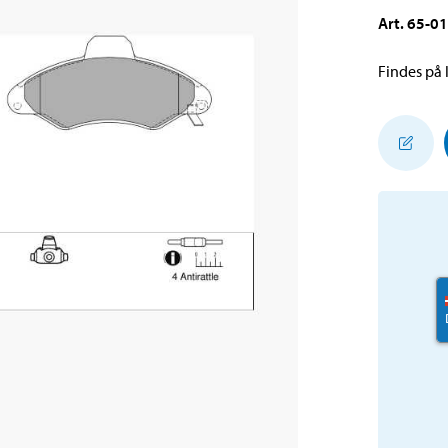
Art
.
65-0
Findes på l