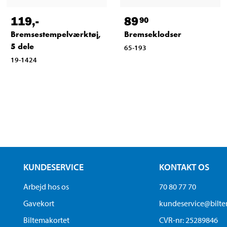
119
,-
89
90
Bremsestempelværktøj,
Bremseklodser
5 dele
65-193
19-1424
KUNDESERVICE
KONTAKT OS
Arbejd hos os
70 80 77 70
Gavekort
kundeservice@bilt
Biltemakortet
CVR-nr: 25289846