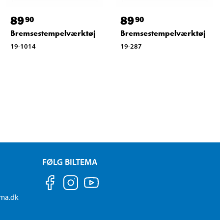
89
89
90
90
Bremsestempelværktøj
Bremsestempelværktøj
19-1014
19-287
FØLG BILTEMA
ema.dk