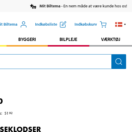
Mit Biltema
- En nem måde at være kunde hos os!
it Biltema
Indkøbsliste
Indkøbskurv
BYGGERI
BILPLEJE
VÆRKTØJ
0
s
:
51
92
SEKLODSER