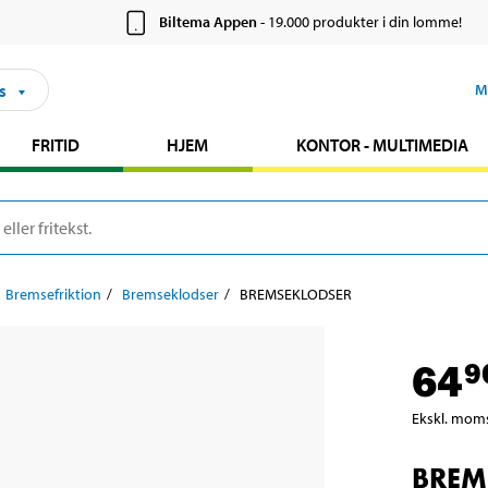
Biltema Appen
- 19.000 produkter i din lomme!
s
M
FRITID
HJEM
KONTOR - MULTIMEDIA
Bremsefriktion
Bremseklodser
BREMSEKLODSER
64
9
Ekskl. mom
BREM