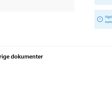
Vigt
numm
vrige dokumenter