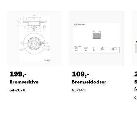
199
,-
109
,-
B
Bremseskive
Bremseklodser
f
64-2670
65-141
6