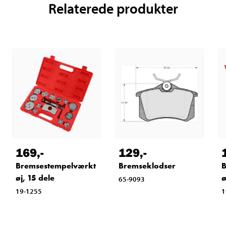
Relaterede produkter
169
,-
129
,-
Bremsestempelværkt
Bremseklodser
B
øj, 15 dele
ø
65-9093
19-1255
1