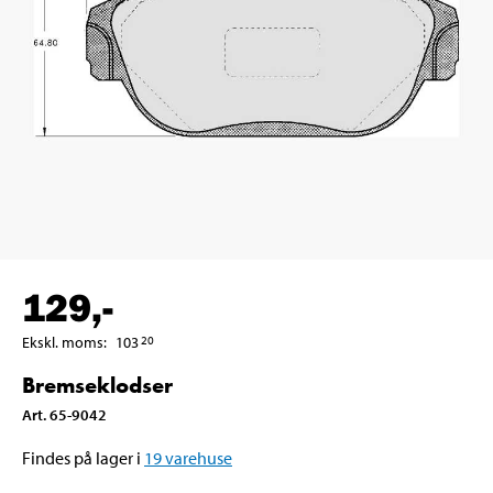
129
,-
Ekskl. moms
:
103
20
Bremseklodser
Art
.
65-9042
Findes på lager i
19
varehuse