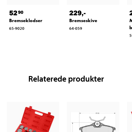
52
229
,-
90
Bremseklodser
Bremseskive
M
b
65-9020
64-059
5
Relaterede produkter