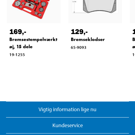
169
,-
129
,-
Bremsestempelværkt
Bremseklodser
B
øj, 15 dele
ø
65-9093
19-1255
1
Vigtig information lige nu
Kundeservice