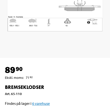
89
90
Ekskl. moms
:
71
92
BREMSEKLODSER
Art
.
65-110
Findes på lager i
6
varehuse