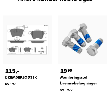
115
,-
19
90
BREMSEKLODSER
Monteringssæt,
bremsebelægninger
65-197
59-1977