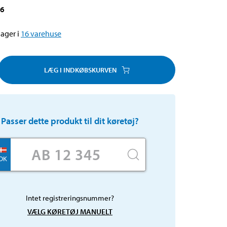
96
ager i
16
varehuse
LÆG I INDKØBSKURVEN
Passer dette produkt til dit køretøj?
DK
Intet registreringsnummer?
VÆLG KØRETØJ MANUELT