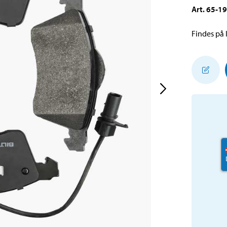
Art
.
65-1
Findes på l