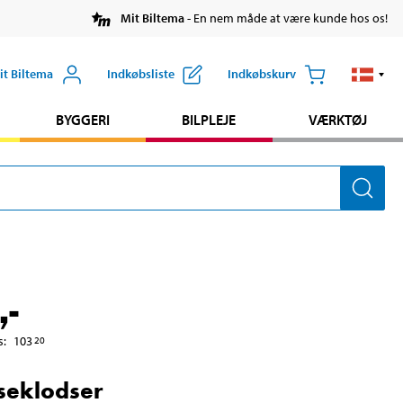
Mit Biltema
- En nem måde at være kunde hos os!
it Biltema
Indkøbsliste
Indkøbskurv
BYGGERI
BILPLEJE
VÆRKTØJ
,-
s
:
103
20
seklodser