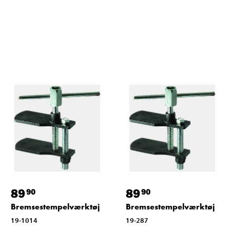
89
89
90
90
Bremsestempelværktøj
Bremsestempelværktøj
19-1014
19-287