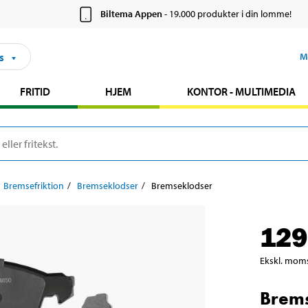
Biltema Appen
- 19.000 produkter i din lomme!
s
M
FRITID
HJEM
KONTOR - MULTIMEDIA
Bremsefriktion
Bremseklodser
Bremseklodser
129
Ekskl. mom
Brem