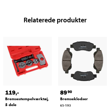
Relaterede produkter
119
,-
89
90
Bremsestempelværktøj,
Bremseklodser
5 dele
65-193