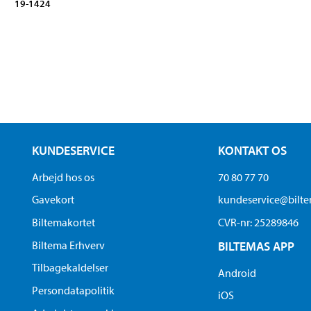
19-1424
KUNDESERVICE
KONTAKT OS
Arbejd hos os
70 80 77 70
Gavekort
kundeservice@bilt
Biltemakortet
CVR-nr: 25289846
Biltema Erhverv
BILTEMAS APP
Tilbagekaldelser
Android
Persondatapolitik
iOS