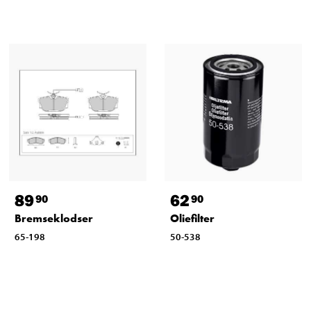
89
62
90
90
Bremseklodser
Oliefilter
65-198
50-538