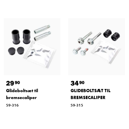
29
34
90
90
Glideboltsæt til
GLIDEBOLTSÆT TIL
bremsecaliper
BREMSECALIPER
59-316
59-315