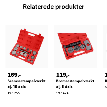
Relaterede produkter
169
,-
119
,-
Bremsestempelværkt
Bremsestempelværkt
B
øj, 15 dele
øj, 5 dele
6
19-1255
19-1424