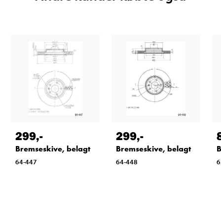
299
,-
299
,-
Bremseskive, belagt
Bremseskive, belagt
B
64-447
64-448
6