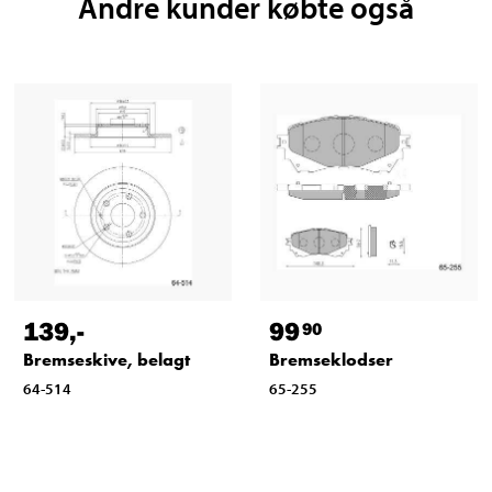
Andre kunder købte også
139
,-
99
90
Bremseskive, belagt
Bremseklodser
64-514
65-255