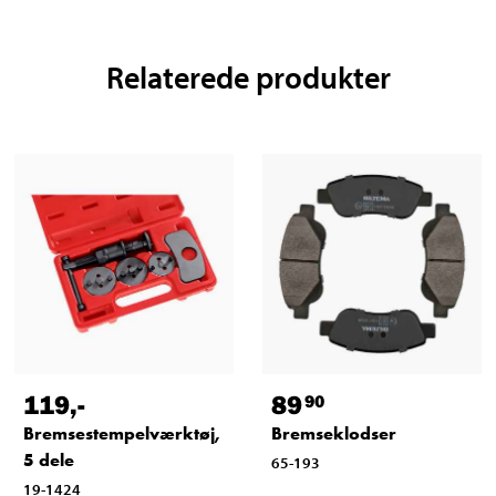
Relaterede produkter
119
,-
89
90
Bremsestempelværktøj,
Bremseklodser
5 dele
65-193
19-1424