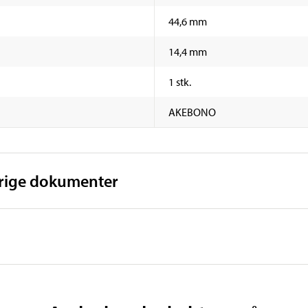
44,6 mm
14,4 mm
1 stk.
AKEBONO
vrige dokumenter