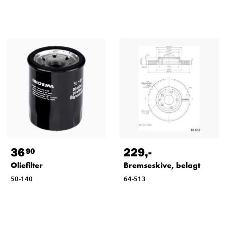
36
229
,-
90
Oliefilter
Bremseskive, belagt
50-140
64-513