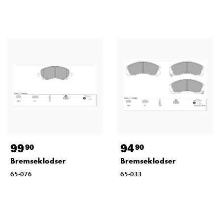
99
94
90
90
Bremseklodser
Bremseklodser
65-076
65-033