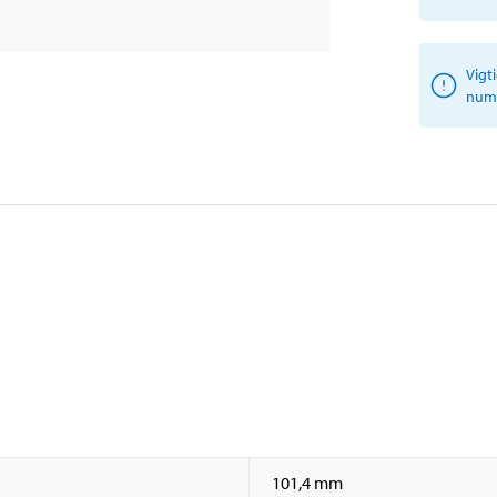
Vigt
numm
101,4 mm