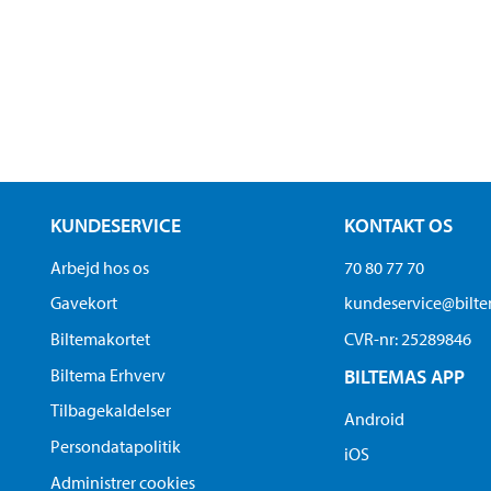
KUNDESERVICE
KONTAKT OS
Arbejd hos os
70 80 77 70
Gavekort
kundeservice@bilt
Biltemakortet
CVR-nr: 25289846
Biltema Erhverv
BILTEMAS APP
Tilbagekaldelser
Android
Persondatapolitik
iOS
Administrer cookies