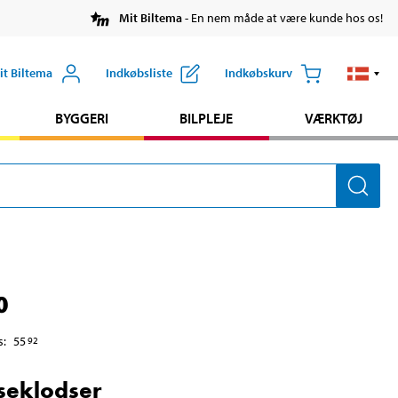
Mit Biltema
- En nem måde at være kunde hos os!
it Biltema
Indkøbsliste
Indkøbskurv
BYGGERI
BILPLEJE
VÆRKTØJ
0
s
:
55
92
seklodser