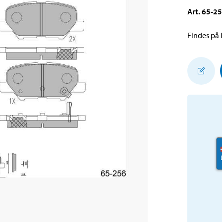
Art
.
65-2
Findes på l