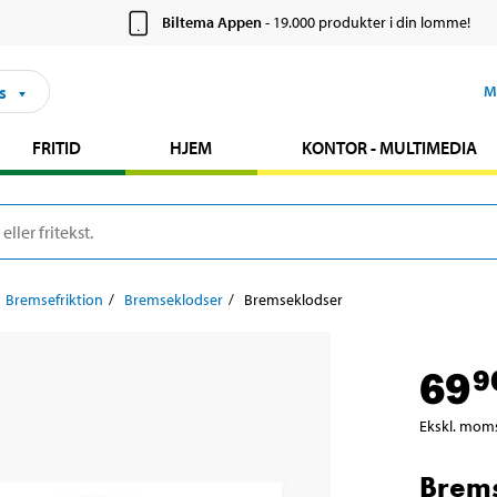
Biltema Appen
- 19.000 produkter i din lomme!
s
M
FRITID
HJEM
KONTOR - MULTIMEDIA
Bremsefriktion
Bremseklodser
Bremseklodser
69
9
Ekskl. mom
Brem