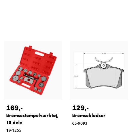
169
,-
129
,-
Bremsestempelværktøj,
Bremseklodser
15 dele
65-9093
19-1255