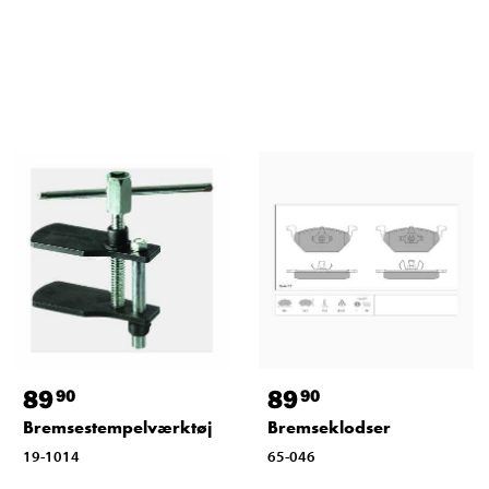
89
89
90
90
Bremsestempelværktøj
Bremseklodser
19-1014
65-046