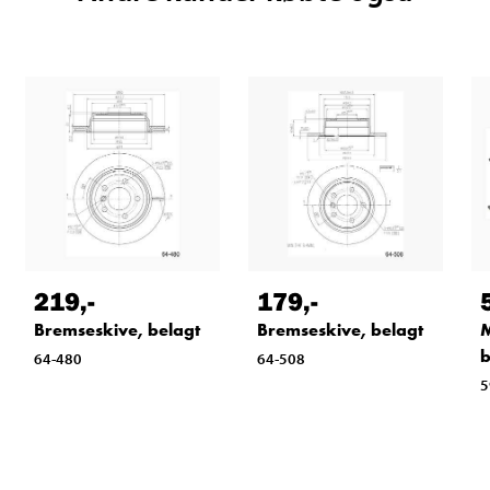
219
,-
179
,-
Bremseskive, belagt
Bremseskive, belagt
M
b
64-480
64-508
5