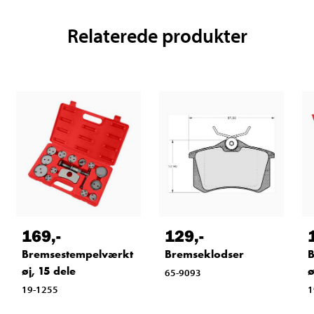
Relaterede produkter
169
,-
129
,-
Bremsestempelværkt
Bremseklodser
B
øj, 15 dele
ø
65-9093
19-1255
1