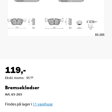
119
,-
Ekskl. moms
:
95
20
Bremseklodser
Art
.
65-265
Findes på lager i
11
varehuse