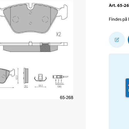
Art
.
65-2
Findes på l