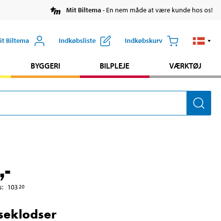
Mit Biltema
- En nem måde at være kunde hos os!
it Biltema
Indkøbsliste
Indkøbskurv
BYGGERI
BILPLEJE
VÆRKTØJ
,-
s
:
103
20
seklodser