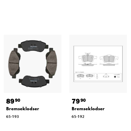
89
79
90
90
Bremseklodser
Bremseklodser
65-193
65-192