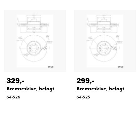
329
,-
299
,-
Bremseskive, belagt
Bremseskive, belagt
64-526
64-525