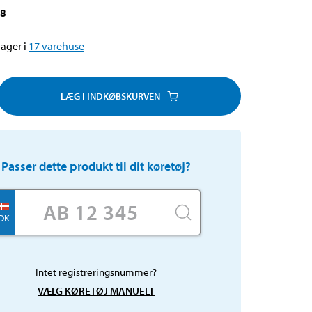
68
ager i
17
varehuse
LÆG I INDKØBSKURVEN
Passer dette produkt til dit køretøj?
DK
Intet registreringsnummer?
VÆLG KØRETØJ MANUELT