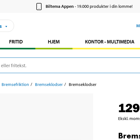
Biltema Appen
- 19.000 produkter i din lomme!
s
M
FRITID
HJEM
KONTOR - MULTIMEDIA
Bremsefriktion
Bremseklodser
Bremseklodser
129
Ekskl. mom
Brem