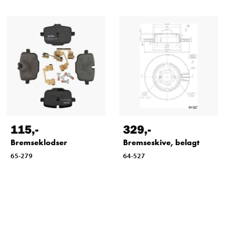
115
,-
329
,-
Bremseklodser
Bremseskive, belagt
65-279
64-527