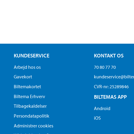
KUNDESERVICE
KONTAKT OS
Arbejd hos os
70 80 77 70
Gavekort
kundeservice@bilt
Biltemakortet
CVR-nr: 25289846
Biltema Erhverv
BILTEMAS APP
Tilbagekaldelser
Android
Persondatapolitik
iOS
Administrer cookies