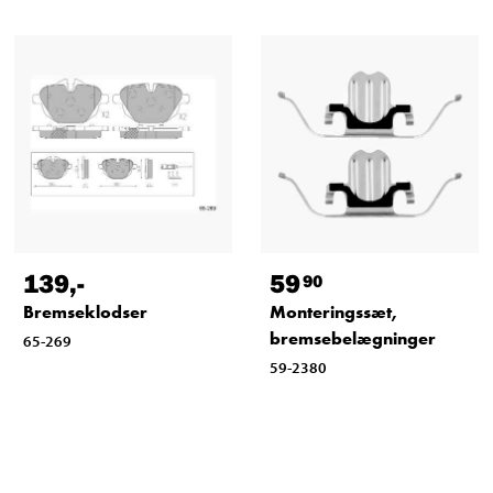
139
,-
59
90
Bremseklodser
Monteringssæt,
bremsebelægninger
65-269
59-2380