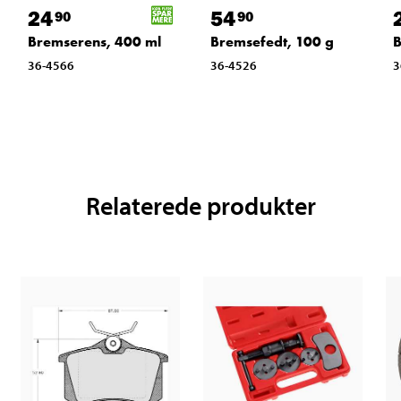
24
54
90
90
Bremserens, 400 ml
Bremsefedt, 100 g
B
36-4566
36-4526
3
Relaterede produkter