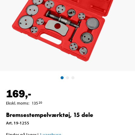
169
,-
Ekskl. moms
:
135
20
Bremsestempelværktøj, 15 dele
Art
.
19-1255
Findes på lager i
1
varehuse