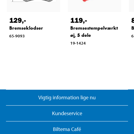
129
,-
119
,-
Bremseklodser
Bremsestempelværkt
B
øj, 5 dele
65-9093
6
19-1424
Vigtig information lige nu
Kundeservice
Biltema Café