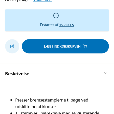
Erstattes af
19-1215
LÆG I INDKØBSKURVEN
Beskrivelse
Presser bremsestemplerne tilbage ved
udskiftning af klodser.
Til stempler i bærekrave med selvjusterende