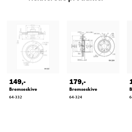
149
,-
179
,-
Bremseskive
Bremseskive
B
64-332
64-324
6