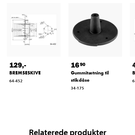
129
,-
16
90
BREMSESKIVE
Gummitætning til
stikdåse
64-452
6
34-175
Relaterede produkter