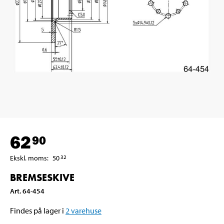
62
90
Ekskl. moms
:
50
32
BREMSESKIVE
Art
.
64-454
Findes på lager i
2
varehuse