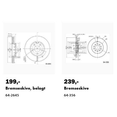
199
,-
239
,-
Bremseskive, belagt
Bremseskive
64-2645
64-356