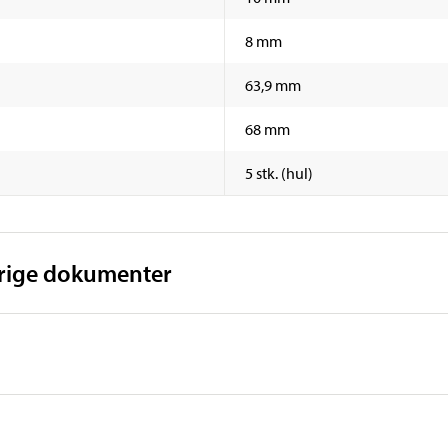
8 mm
63,9 mm
68 mm
5 stk. (hul)
vrige dokumenter