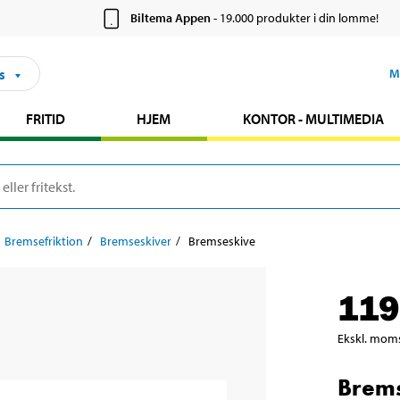
Biltema Appen
- 19.000 produkter i din lomme!
s
M
FRITID
HJEM
KONTOR - MULTIMEDIA
Bremsefriktion
Bremseskiver
Bremseskive
119
Ekskl. mom
Brem