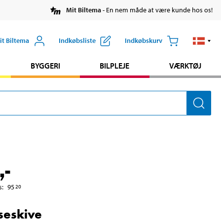
Mit Biltema
- En nem måde at være kunde hos os!
it Biltema
Indkøbsliste
Indkøbskurv
BYGGERI
BILPLEJE
VÆRKTØJ
,-
s
:
95
20
seskive