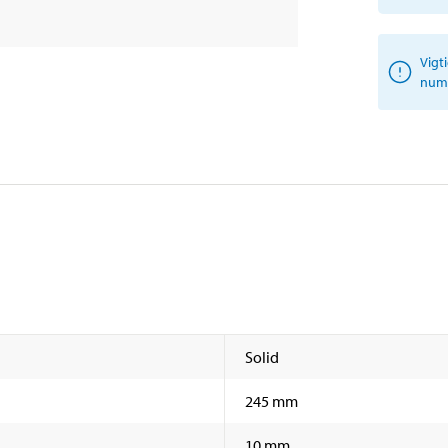
Vigt
numm
Solid
245 mm
10 mm