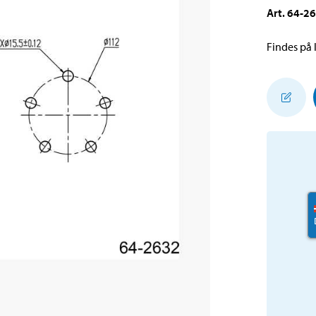
Art
.
64-2
Findes på l