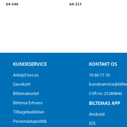
64-346
64-321
KUNDESERVICE
KONTAKT OS
Arbejd hos os
70 80 77 70
Gavekort
kundeservice@bilt
Biltemakortet
CVR-nr: 25289846
Biltema Erhverv
BILTEMAS APP
Tilbagekaldelser
Android
Persondatapolitik
iOS