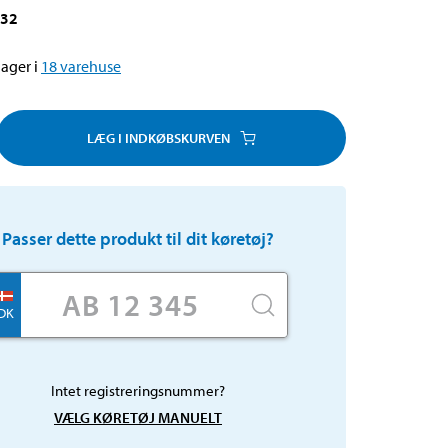
632
ager i
18
varehuse
LÆG I INDKØBSKURVEN
Passer dette produkt til dit køretøj?
DK
Intet registreringsnummer?
VÆLG KØRETØJ MANUELT