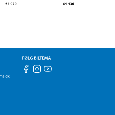
64-070
64-436
FØLG BILTEMA
ema.dk