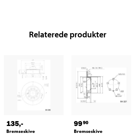
Relaterede produkter
135
,-
99
90
Bremseskive
Bremseskive