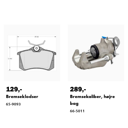
129
,-
289
,-
Bremseklodser
Bremsekaliber, højre
bag
65-9093
66-5011