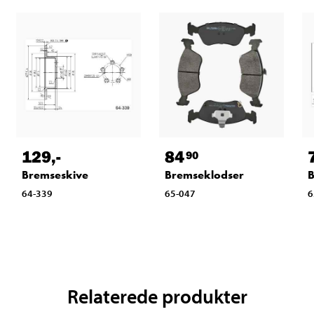
129
,-
84
90
Bremseskive
Bremseklodser
64-339
65-047
6
Relaterede produkter