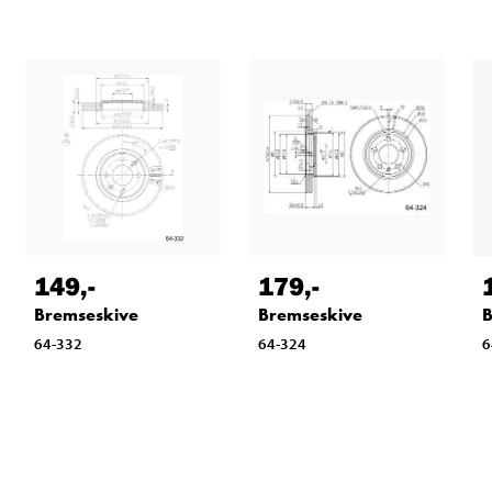
149
,-
179
,-
Bremseskive
Bremseskive
B
64-332
64-324
6