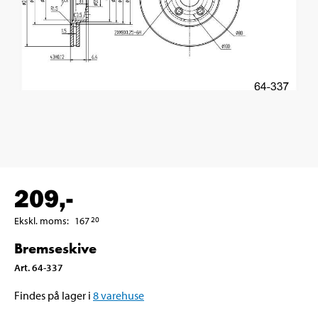
209
,-
Ekskl. moms
:
167
20
Bremseskive
Art
.
64-337
Findes på lager i
8
varehuse