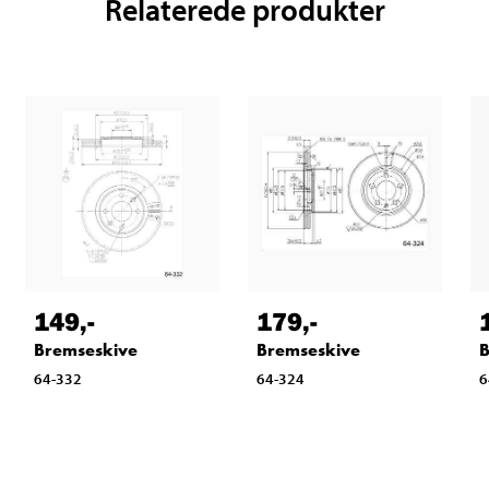
Relaterede produkter
149
,-
179
,-
Bremseskive
Bremseskive
B
64-332
64-324
6