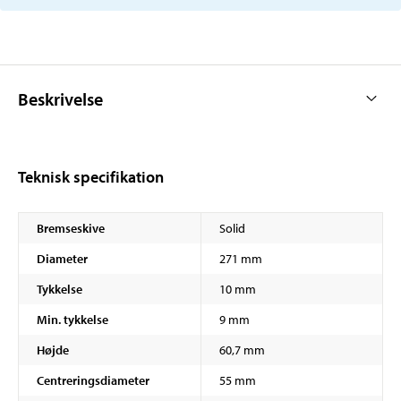
Beskrivelse
Teknisk specifikation
Bremseskive
Solid
Diameter
271 mm
Tykkelse
10 mm
Min. tykkelse
9 mm
Højde
60,7 mm
Centreringsdiameter
55 mm