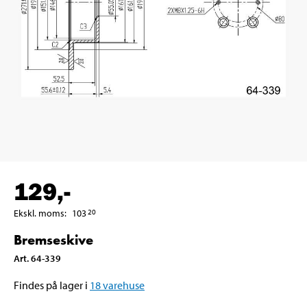
129
,-
Ekskl. moms
:
103
20
Bremseskive
Art
.
64-339
Findes på lager i
18
varehuse