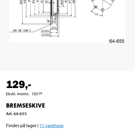
129
,-
Ekskl. moms
:
103
20
BREMSESKIVE
Art
.
64-655
Findes på lager i
11
varehuse