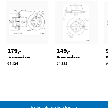
179
,-
149
,-
Bremseskive
Bremseskive
B
64-324
64-332
6
Vigtig information lige nu