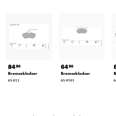
84
64
90
90
Bremseklodser
Bremseklodser
B
65-012
65-9101
6