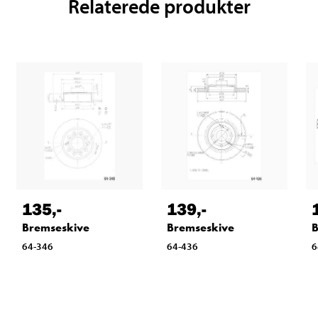
Relaterede produkter
135
,-
139
,-
Bremseskive
Bremseskive
B
64-346
64-436
6