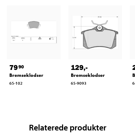
79
129
,-
90
Bremseklodser
Bremseklodser
B
65-102
65-9093
6
Relaterede produkter