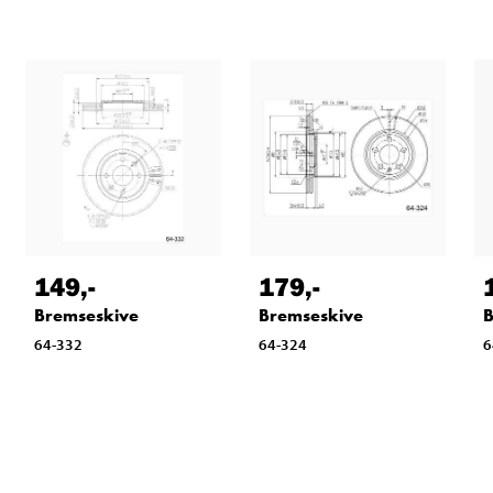
149
,-
179
,-
Bremseskive
Bremseskive
B
64-332
64-324
6