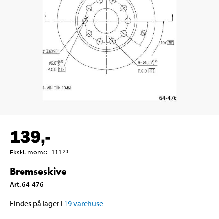
139
,-
Ekskl. moms
:
111
20
Bremseskive
Art
.
64-476
Findes på lager i
19
varehuse