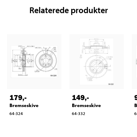
Relaterede produkter
179
,-
149
,-
Bremseskive
Bremseskive
B
64-324
64-332
6