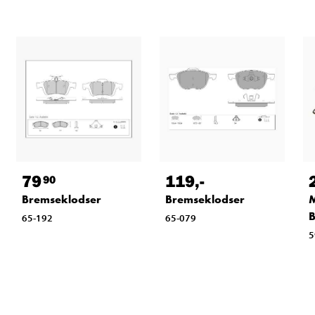
79
119
,-
90
Bremseklodser
Bremseklodser
65-192
65-079
5