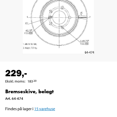
229
,-
Ekskl. moms
:
183
20
Bremseskive, belagt
Art
.
64-474
Findes på lager i
15
varehuse