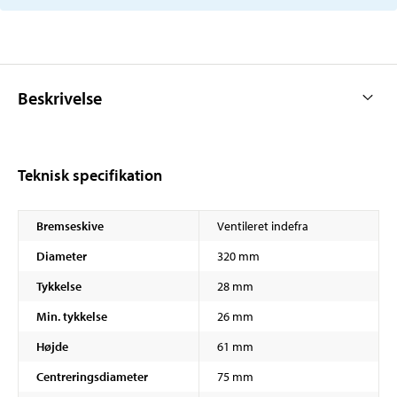
Beskrivelse
Teknisk specifikation
Bremseskive
Ventileret indefra
Diameter
320 mm
Tykkelse
28 mm
Min. tykkelse
26 mm
Højde
61 mm
Centreringsdiameter
75 mm