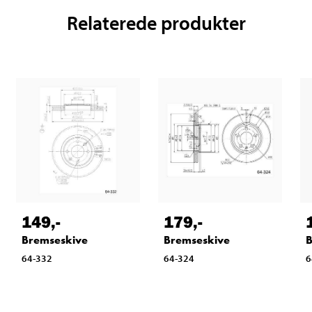
Relaterede produkter
149
,-
179
,-
Bremseskive
Bremseskive
B
64-332
64-324
6