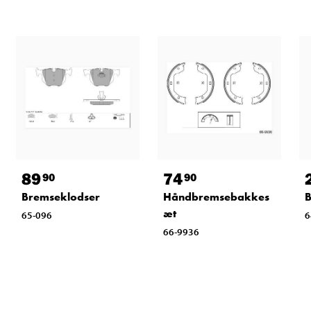
89
74
90
90
Bremseklodser
Håndbremsebakkes
B
æt
65-096
6
66-9936