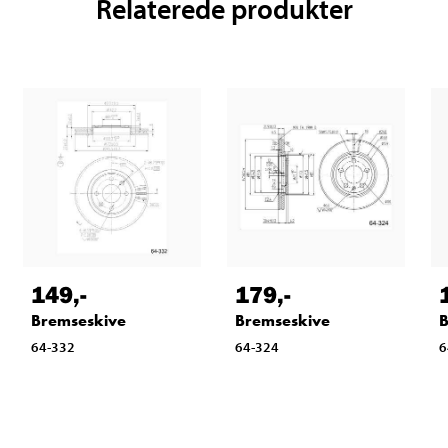
Relaterede produkter
149
,-
179
,-
Bremseskive
Bremseskive
B
64-332
64-324
6