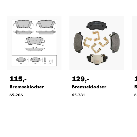
115
,-
129
,-
Bremseklodser
Bremseklodser
B
65-206
65-281
6