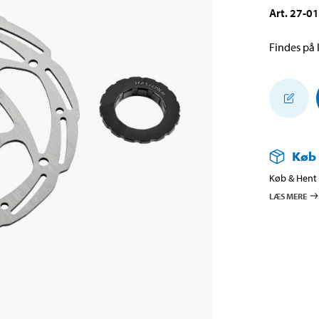
Art
.
27-0
Findes på l
Køb
Køb & Hent i
LÆS MERE