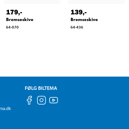
179
,-
139
,-
Bremseskive
Bremseskive
64-070
64-436
FØLG BILTEMA
ema.dk