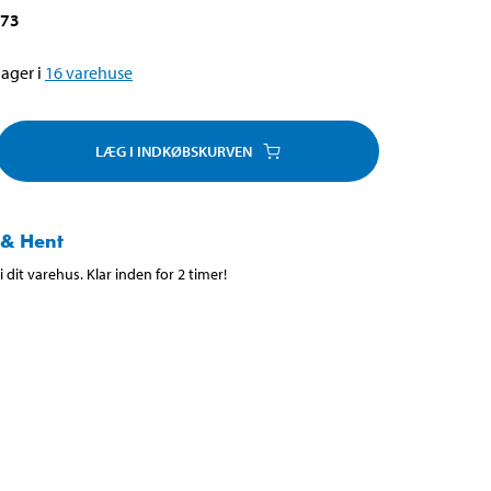
173
ager i
16
varehuse
LÆG I INDKØBSKURVEN
 & Hent
 dit varehus. Klar inden for 2 timer!