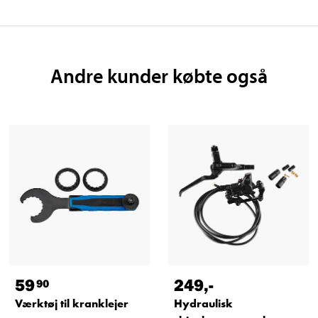
Andre kunder købte også
59
249
,-
90
Værktøj til kranklejer
Hydraulisk