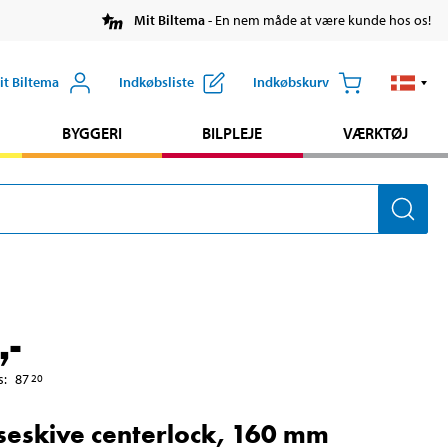
Mit Biltema
- En nem måde at være kunde hos os!
it Biltema
Indkøbsliste
Indkøbskurv
BYGGERI
BILPLEJE
VÆRKTØJ
,-
s
:
87
20
eskive centerlock, 160 mm