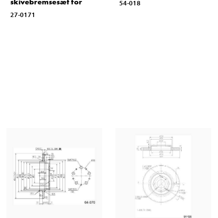
skivebremsesæt for
54-018
27-0171