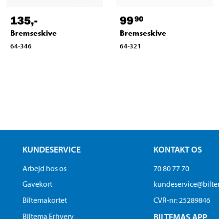
135
,-
99
90
Bremseskive
Bremseskive
64-346
64-321
KUNDESERVICE
KONTAKT OS
Arbejd hos os
70 80 77 70
Gavekort
kundeservice@bilt
Biltemakortet
CVR-nr: 25289846
Biltema Erhverv
BILTEMAS APP