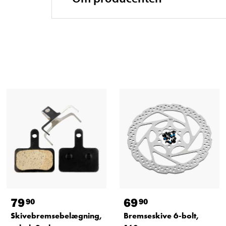
79
69
90
90
Skivebremsebelægning,
Bremseskive 6-bolt,