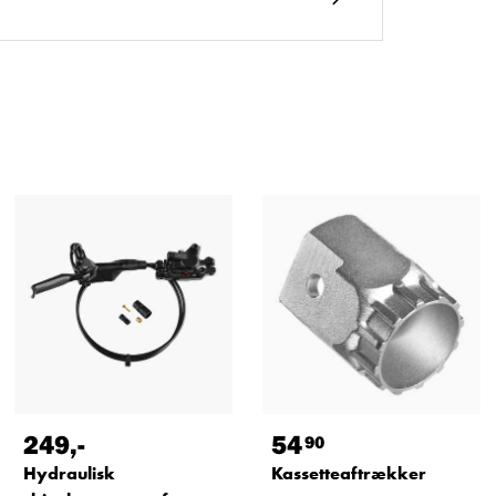
249
,-
54
90
Hydraulisk
Kassetteaftrækker