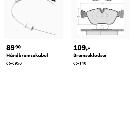
89
109
,-
90
Håndbremsekabel
Bremseklodser
66-6950
65-140