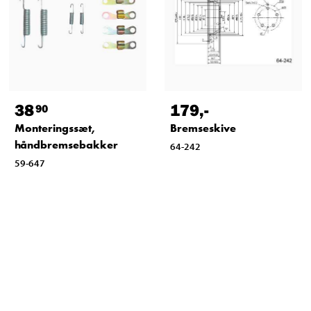
38
179
,-
90
Monteringssæt,
Bremseskive
håndbremsebakker
64-242
59-647