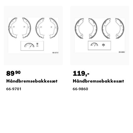
89
119
,-
90
Håndbremsebakkesæt
Håndbremsebakkesæt
66-9701
66-9860