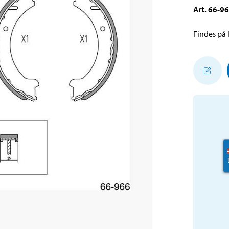
Art
.
66-9
Findes på l