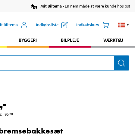
Mit Biltema
- En nem måde at være kunde hos os!
it Biltema
Indkøbsliste
Indkøbskurv
BYGGERI
BILPLEJE
VÆRKTØJ
,-
s
:
95
20
bremsebakkesæt