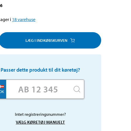
66
ager i
18
varehuse
LÆG I INDKØBSKURVEN
Passer dette produkt til dit køretøj?
DK
Intet registreringsnummer?
VÆLG KØRETØJ MANUELT