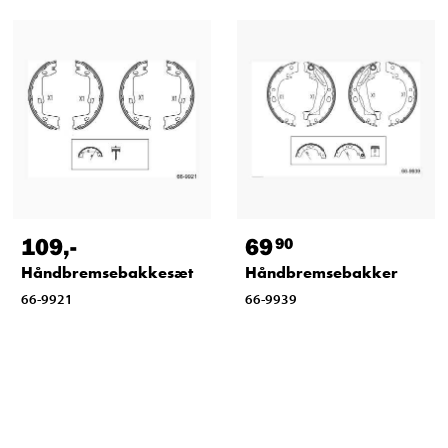
109
,-
69
90
Håndbremsebakkesæt
Håndbremsebakker
66-9921
66-9939