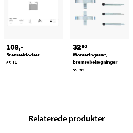
109
,-
32
90
Bremseklodser
Monteringssæt,
bremsebelægninger
65-141
59-980
Relaterede produkter