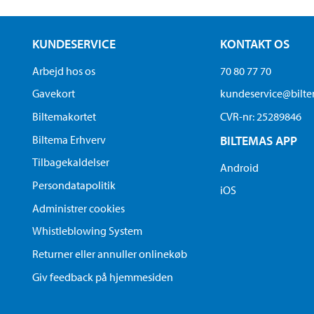
KUNDESERVICE
KONTAKT OS
Arbejd hos os
70 80 77 70
Gavekort
kundeservice@bilt
Biltemakortet
CVR-nr: 25289846
Biltema Erhverv
BILTEMAS APP
Tilbagekaldelser
Android
Persondatapolitik
iOS
Administrer cookies
Whistleblowing System
Returner eller annuller onlinekøb
Giv feedback på hjemmesiden