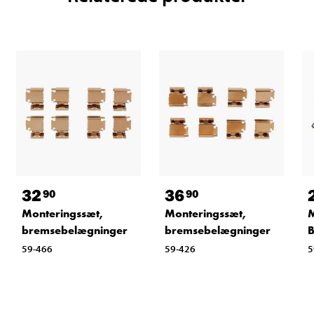
32
36
90
90
Monteringssæt,
Monteringssæt,
bremsebelægninger
bremsebelægninger
59-466
59-426
5