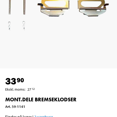
33
90
Ekskl. moms
:
27
12
MONT.DELE BREMSEKLODSER
Art
.
59-1141
Findes på lager i
2
varehuse