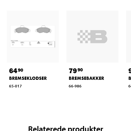
79
64
90
90
BREMSEBAKKER
BREMSEKLODSER
66-986
6
65-017
Relaterede produkter