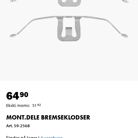
64
90
Ekskl. moms
:
51
92
MONT.DELE BREMSEKLODSER
Art
.
59-2568
Findes på lager i
4
varehuse