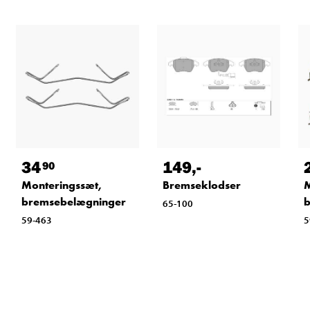
34
149
,-
90
Monteringssæt,
Bremseklodser
M
bremsebelægninger
b
65-100
59-463
5