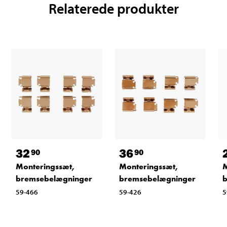
Relaterede produkter
32
36
90
90
Monteringssæt,
Monteringssæt,
M
bremsebelægninger
bremsebelægninger
b
59-466
59-426
5