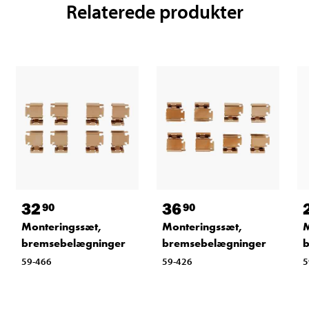
Relaterede produkter
32
36
90
90
Monteringssæt,
Monteringssæt,
M
bremsebelægninger
bremsebelægninger
b
59-466
59-426
5