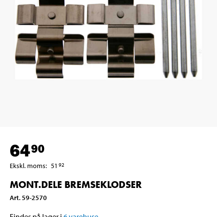
64
90
Ekskl. moms
:
51
92
MONT.DELE BREMSEKLODSER
Art
.
59-2570
Findes på lager i
6
varehuse