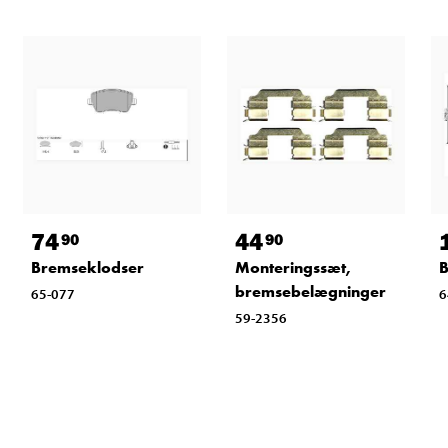
74
44
90
90
Bremseklodser
Monteringssæt,
B
bremsebelægninger
65-077
6
59-2356