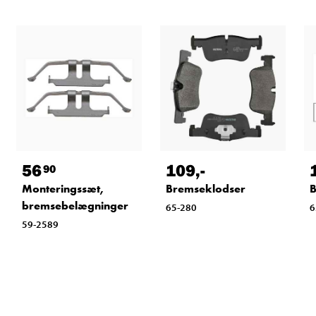
56
109
,-
90
Monteringssæt,
Bremseklodser
B
bremsebelægninger
65-280
6
59-2589