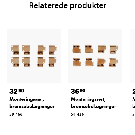
Relaterede produkter
32
36
90
90
Monteringssæt,
Monteringssæt,
M
bremsebelægninger
bremsebelægninger
b
59-466
59-426
5