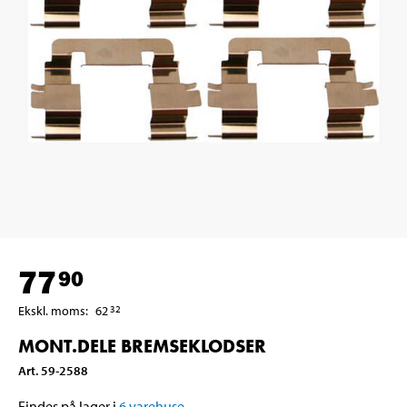
77
90
Ekskl. moms
:
62
32
MONT.DELE BREMSEKLODSER
Art
.
59-2588
Findes på lager i
6
varehuse