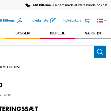
Mit Biltema
- En nem måde at være kunde hos os!
it Biltema
Indkøbsliste
Indkøbskurv
BYGGERI
BILPLEJE
VÆRKTØJ
REMSEKLODSE
0
s
:
26
32
ERINGSSÆT