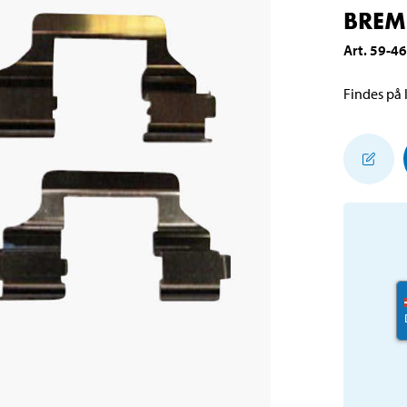
BREM
Art
.
59-4
Findes på l