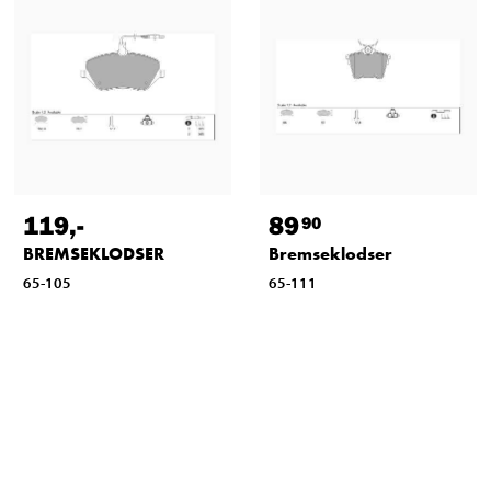
119
,-
89
90
BREMSEKLODSER
Bremseklodser
65-105
65-111