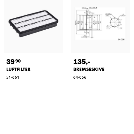
39
135
,-
90
LUFTFILTER
BREMSESKIVE
51-661
64-056