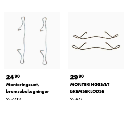
24
29
90
90
Monteringssæt,
MONTERINGSSÆT
bremsebelægninger
BREMSEKLODSE
59-2219
59-422