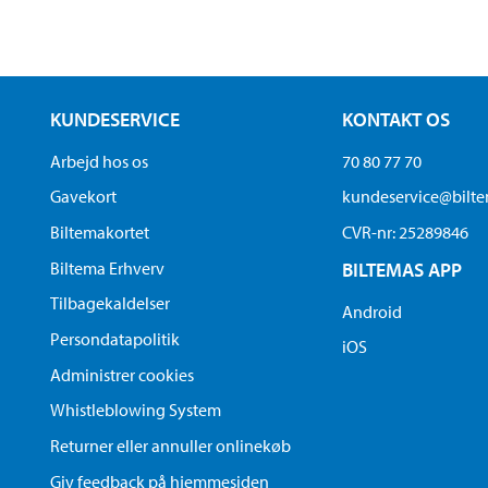
KUNDESERVICE
KONTAKT OS
Arbejd hos os
70 80 77 70
Gavekort
kundeservice@bilt
Biltemakortet
CVR-nr: 25289846
Biltema Erhverv
BILTEMAS APP
Tilbagekaldelser
Android
Persondatapolitik
iOS
Administrer cookies
Whistleblowing System
Returner eller annuller onlinekøb
Giv feedback på hjemmesiden