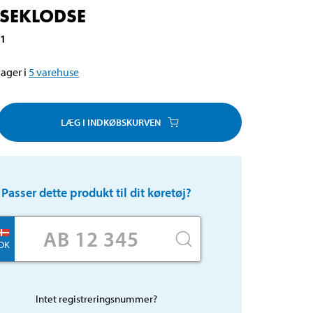
SEKLODSE
61
ager i
5
varehuse
LÆG I INDKØBSKURVEN
Passer dette produkt til dit køretøj?
DK
Intet registreringsnummer?