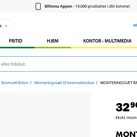
Biltema Appen
- 19.000 produkter i din lomme!
s
M
FRITID
HJEM
KONTOR - MULTIMEDIA
Bremsefriktion
Monteringssæt til bremseklodser
MONTERINGSSÆT B
32
9
Ekskl. mom
MONT