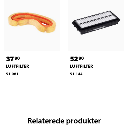
37
52
90
90
LUFTFILTER
LUFTFILTER
51-081
51-144
Relaterede produkter