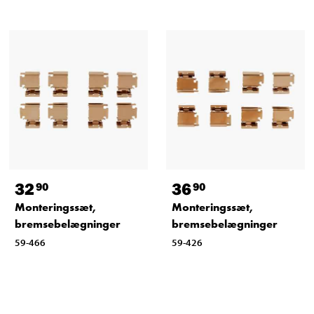
32
36
90
90
Monteringssæt,
Monteringssæt,
bremsebelægninger
bremsebelægninger
59-466
59-426